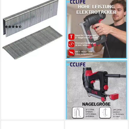
BRÜDER MANNESMANN
WERKZEUGE
Elektro-Tacker, 230 in V, inkl.
Klammern und Nägel
(10)
ab 58,94 €
lieferbar - in 2-3 Werktagen bei dir
CCLIFE
Druckluft-Nagler CCLIFE
Elektrischer Tacker fuer T
und U Naegel Profi
Elektrotacker
25,99 €
UVP
50,99 €
-49%
lieferbar - in 3-4 Werktagen bei dir