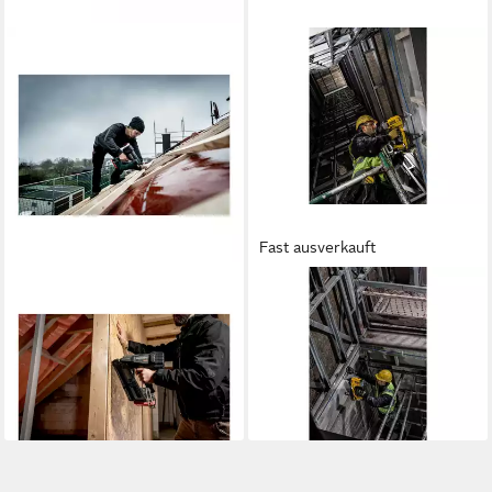
Fast ausverkauft
METABO
DEWALT
Nagler Metabo Akku-Nagler
Nagler 18V, Basisv., ohne
NFR 18 LTX 90 BL metaBOX
Akku und Ladegerät
ab 639,99 €
340
UVP
856,80 €
ab 514,95 €
-25%
lieferbar - in 3-4 Werktagen bei dir
lieferbar - in 2-3 Werktagen bei dir