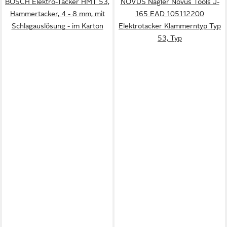
BOSCH Elektro-Tacker HMT 53,
NOVUS Nagler Novus Tools J-
Hammertacker, 4 - 8 mm, mit
165 EAD 105112200
Schlagauslösung - im Karton
Elektrotacker Klammerntyp Typ
53, Typ