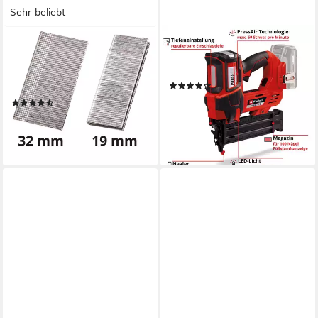
Sehr beliebt
EINHELL
EINHELL
Nagler TE-CN 18 Li - Solo, 3-
Nagler FIXETTO 18/50 N,
tlg., 2 in 1, Akku-Nagler und
ohne Akku und Ladegerät
(6)
Tacker, ohne Akku
146,87 €
UVP
192,95 €
(35)
72,32 €
UVP
95,95 €
-24%
lieferbar - in 1-2 Werktagen bei dir
-25%
lieferbar - in 1-2 Werktagen bei dir