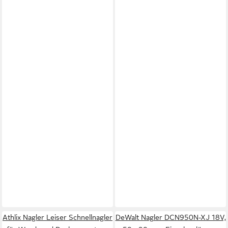
Athlix Nagler Leiser Schnellnagler
DeWalt Nagler DCN950N-XJ 18V,