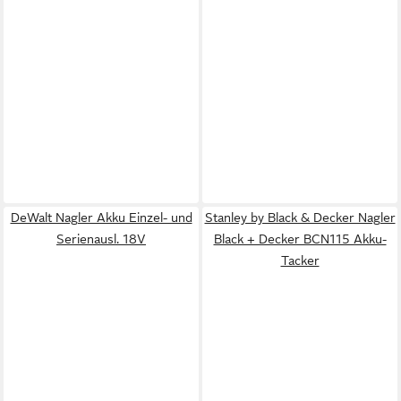
DeWalt Nagler Akku Einzel- und
Stanley by Black & Decker Nagler
Serienausl. 18V
Black + Decker BCN115 Akku-
Tacker