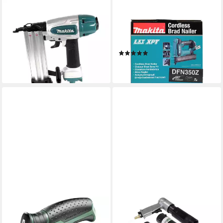
MAKITA
MAKITA
Druckluft-Nagler AF 506
Nagler Makita Akku-
Druckluft Stauchkopfnagler
Stauchkopfnagler 18V
15-50mm 4,3-8,3bar + Koffer
DFN350Z
(1)
ab 112,10 €
ab 322,22 €
lieferbar - in 2-3 Werktagen bei dir
lieferbar - in 2-3 Werktagen bei dir