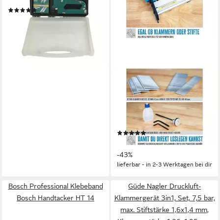
M48410
(4)
21,94 €
lieferbar - in 2-3 Werktagen bei dir
GÜDE
Nagler Druckluft-
Klammergerät, Set, 6 bar,
Stiftstärke 1,05 mm,
Klammerstärke 1 mm, inkl.
(1)
Koffer
ab 39,99 €
UVP
69,95 €
-43%
lieferbar - in 2-3 Werktagen bei dir
Bosch Professional Klebeband
Güde Nagler Druckluft-
Bosch Handtacker HT 14
Klammergerät 3in1, Set, 7,5 bar,
max. Stiftstärke 1,6x1,4 mm,