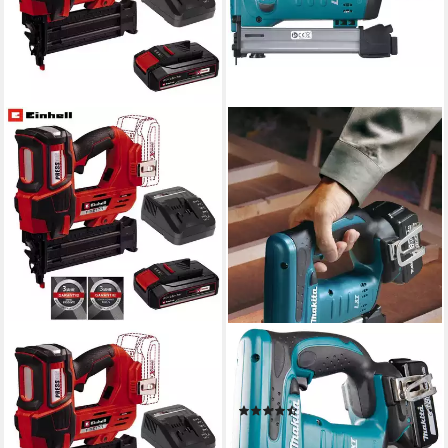
EINHELL
MAKITA
Nagler Akku-Nagler FIXETTO
Akku-Tacker DST221Z, 18 V,
18/50 N 18V 60 Schuss/min,
ohne Akku und Ladegerät
(7)
max. 50 mm Nagellänge
ab 243,78 €
219,99 €
lieferbar - in 2-3 Werktagen bei dir