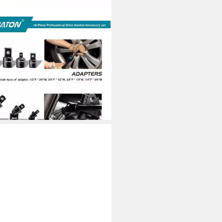
USKOLLEKTION
knüsse Steckschlüssel
ängerung Satz 18tlg Zoll Cr-V
5 €
rbar - in 6-7 Werktagen bei dir