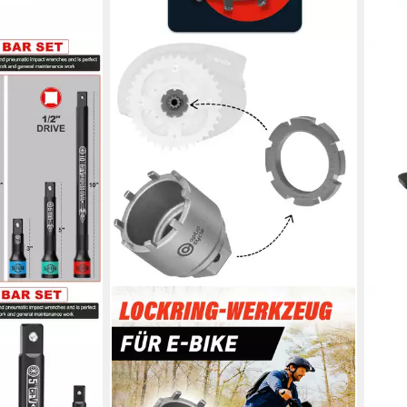
OPTIO CYLCE
TRA
chlüssel
Tretlagerschlüssel Optio Cycle
Zwei
g
Lockring Werkzeug Bosch Gen
2x v
3/4/5 E-Bike Spider Tool
Flex
en bei dir
21,95 €
ca. 
lieferbar - in 4-5 Werktagen bei dir