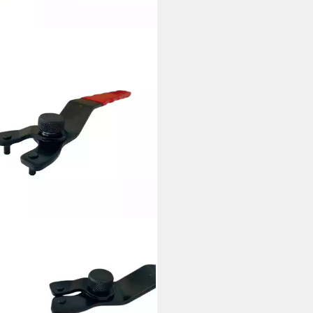
DE-SHOP
lochschlüssel Stirnlochschlüssel
erstellbar 10mm - 40mm für
 Winkelschleifer (2 St), Länge:
190mm / mit rutschfestem,