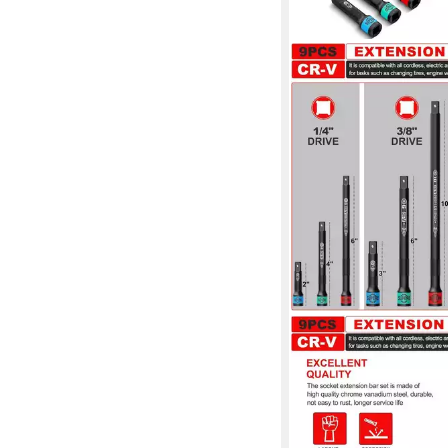
LUXUSKOLLEKTION
Steckschlüssel Stecks
Verlängerung Satz 9tl
54,95 €
lieferbar - in 6-8 Werktag