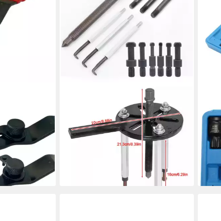
LUCKICE
CCLI
rnlochschlüssel
Innenlagerwerkzeug 34-teiliger
Stec
0mm für Flex
Innenlager-Abzieher-Satz, Sackloch
Viel
 Länge: ca.
& Grundloch (Spezialwerkzeug, für
Nüss
23,3
stem,
6005-6310)
45,99 €
UVP
99,99 €
-30
en bei dir
liefe
-54%
lieferbar - in 6-7 Werktagen bei dir