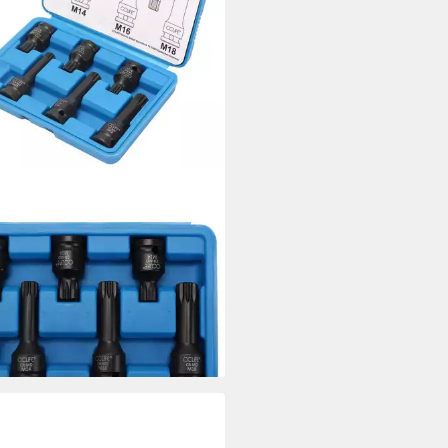
FE
kschlüssel 1/2" XZN Satz Innen
zahn Schlagnuss Stecknüsse
e Spline Bit
9 €
33,41 €
%
rbar - in 3-4 Werktagen bei dir