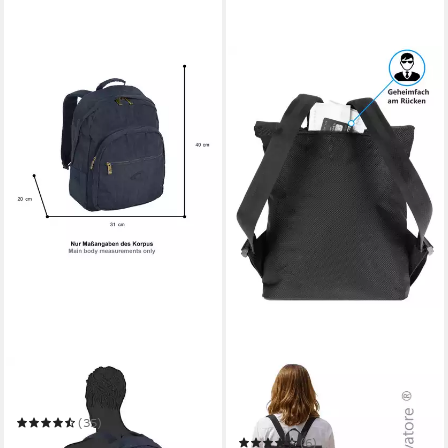
CAMEL ACTIVE
ALESSANDRO SALVATORE
Rucksack Journey
Cityrucksack Rucksack
Damen Damenrucksack
(35)
Handtasche
ab 63,00 €
(6)