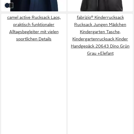
in 1-2 Werktagen bei dir
nachtblau
schwarz
camel active Rucksack Laos,
fabrizio® Kinderrucksack
praktisch funktionaler
Rucksack Jungen Mädchen
Alltagsbegleiter mit vielen
Kindergarten Tasche,
sportlichen Details
Kindergartenrucksack Kinder
Handgepäck 20643 Dino Grün
Grau +Elefant