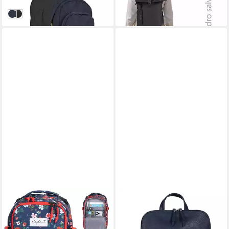
in 1-2 Werktagen bei dir
27,41 €
blau
schwarz
in 4-5 Werktagen bei dir