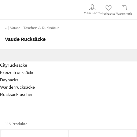
Mein Konto
Merkzettel
Warenkorb
…
Vaude
Taschen & Rucksäcke
Vaude Rucksäcke
Cityrucksäcke
Freizeitrucksäcke
Daypacks
Wanderrucksäcke
Rucksacktaschen
115 Produkte