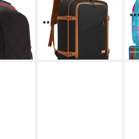
BP Backpack
Rucksack Ryanair-Kabinentasche –
Schu
Handgepäckrucksack, Maße 40 x 30
Poly
x 20 cm
139,
en bei dir
(10)
32,29 €
89,99 €
-55
liefe
-64%
lieferbar - in 2-3 Werktagen bei dir