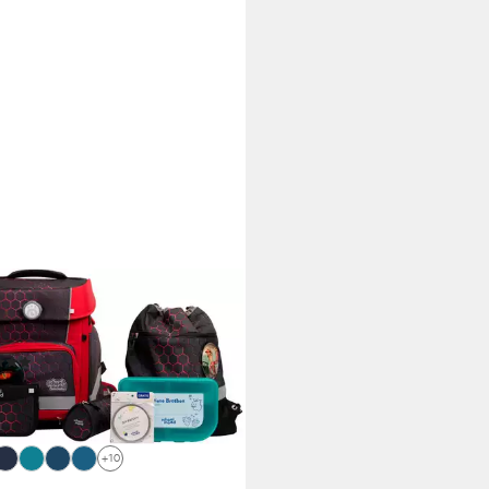
OOL-MOOD®
lranzen Champion Maxx Pro
, 7-tlg), mit LED-Patchy
(7)
60,96 €
UVP
289,95 €
rbar - in 2-3 Werktagen bei dir
+10