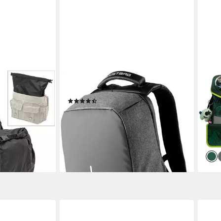
BOOSTBOXX
SCH
entasche
Laptoprucksack Boostbag Anti Theft
Schu
(321)
bag universal
LED-
64,95 €
UVP
99,99 €
ab 1
-35%
lieferbar - in 4-5 Werktagen bei dir
-29
liefe
en bei dir