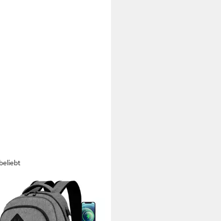
beliebt
TOMI
sack Laptop Rucksack Herren
e Kapazität Casual Rucksack, für
" Laptop mit USB Ladeanschluss