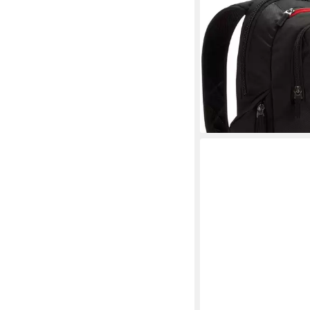
Notebookrucksack DL
BLK
ab 49,99 €
lieferbar - in 2-3 Werktag