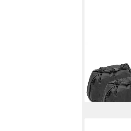
BAGTECS
Rucksack 2er-Set Inn
wasserabweisend Roll
Craftride
64,99 €
UVP
189,99 €
-66%
lieferbar - in 5-6 Werktag