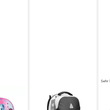
Sehr 
KAKU
TAN.
nz - Rucksack
Rucksack Rucksack für Laptop
Ruck
verstellbaren
Notebook Tablet Secure Yunpai
Groß
hiedene,
Reise Arbeit Business Freizeit
15,6