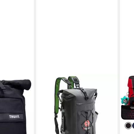
BAGTECS
SCH
ramount 3.0
Rucksack Motorrad Rucksack
Schu
Hecktasche mit Rollverschluss
(Set
Wasserdicht # Drybag W
ab 2
5 €
92,99 €
UVP
149,99 €
-10%
-38%
en bei dir
liefe
lieferbar - in 5-6 Werktagen bei dir