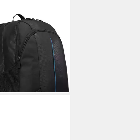
 LOGIC
bookrucksack Prevailer 17.3
op Backpack (1-tlg)
4,99 €
rbar - in 2-3 Werktagen bei dir