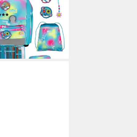
lranzen Genius Exklusiv,
ester
(2)
00 €
UVP
309,90 €
%
rbar - in 2-3 Werktagen bei dir