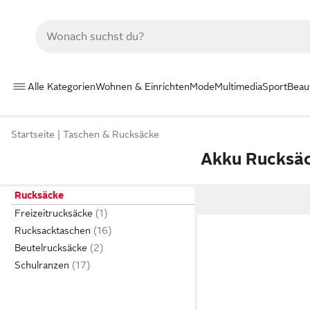
Alle Kategorien
Wohnen & Einrichten
Mode
Multimedia
Sport
Beau
Startseite
Taschen & Rucksäcke
Akku Rucksä
Rucksäcke
Freizeitrucksäcke
Rucksacktaschen
Beutelrucksäcke
Schulranzen