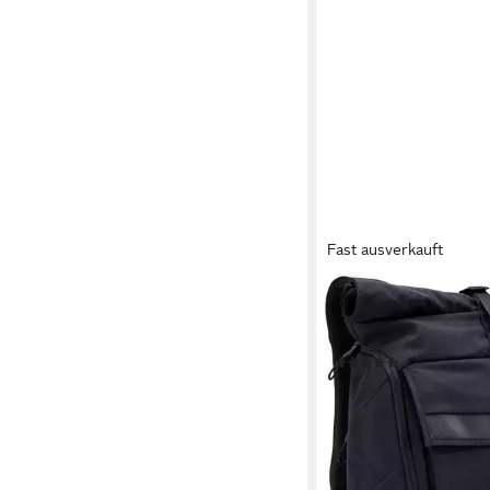
Fast ausverkauft
THULE
Notebookrucksack Pa
Backpack
(2)
ab 105,99 €
UVP
159,9
-34%
lieferbar - in 2-3 Werktag