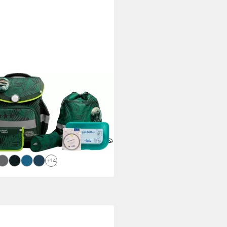
OOL-MOOD®
lranzen Timeless Pro (7-tlg), mit
Patchy
(8)
99,99 €
UVP
279,95 €
%
rbar - in 3-4 Werktagen bei dir
+14