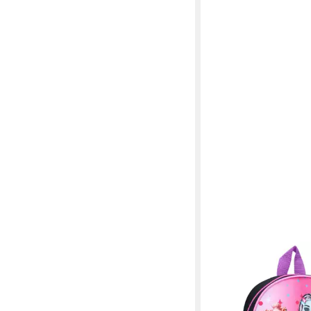
VADOBAG
Freizeitrucksack Lize
mit gepolsterten und 
Schultergurten, Versc