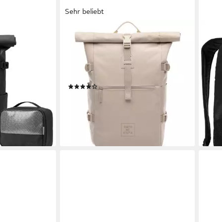
Sehr beliebt
SONS OF ALOHA
CASE
er Rolltop
Rucksack XL RollTop Rucksack
Note
, Wet Case &
KANE erweiterbar Laptop-Fach groß,
Lapt
ab 4
rucksack Herren
Tagesrucksack Laptopfach aus
liefe
iterbar -
recyceltem Plastik, Daypack viele
(40)
Fächer
69,90 €
UVP
99,90 €
-30%
en bei dir
lieferbar - in 2-3 Werktagen bei dir
+3