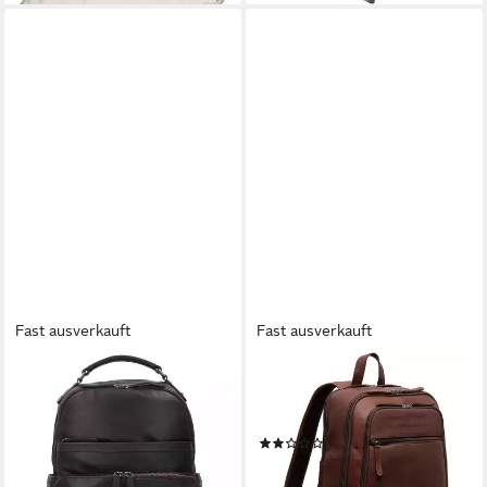
Fast ausverkauft
Fast ausverkauft
THE CHESTERFIELD BRAND
THE CHESTERFIELD BRAND
Laptoprucksack Austin, Leder
Laptoprucksack Wax Pull Up,
ab 179,95 €
UVP
199,95 €
Leder
(1)
-10%
ab 172,90 €
UVP
199,95 €
lieferbar - in 2-3 Werktagen bei dir