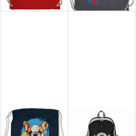
lieferbar - in 4-5 Werktagen bei dir
lieferbar - in 4-5 Werktagen bei dir
URBAN BACKWOODS
HELLSER
Turnbeutel Bulldog Art
Freizeitrucksack Outdoor
Turnbeutel Bulldogge British
Rucksack 30L für Wandern,
Dog Hund Bull Dogge
Freizeit & Ausflüge,