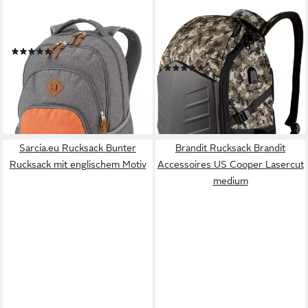
TRAVELITE
BOOSTBOXX
Rucksack Melange Backpack
Laptoprucksack Boostbag
(1831)
Camouflage
29,95 €
UVP
49,95 €
(102)
41,29 €
-40%
UVP
79,90 €
lieferbar - in 2-3 Werktagen bei dir
-48%
lieferbar - in 4-5 Werktagen bei dir
+19
Sarcia.eu Rucksack Bunter
Brandit Rucksack Brandit
Rucksack mit englischem Motiv
Accessoires US Cooper Lasercut
medium