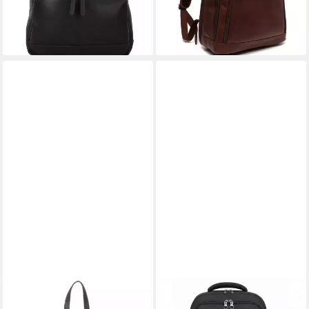
-14%
lieferbar - in 2-3 Werktagen bei dir
THE CHESTERFIELD BRAND
HELLSER
Rucksack Amanda, Leder
Laptoprucksack Unisex