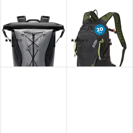
INATECK
TERRA PEAK
Fahrradrucksack 25-30L
Sportrucksack Active 20, 20L
Wasserdichter Rolltop
klein mit YKK Reißverschluss
Rucksack, Wander-Rucksack
Trekkingrucksack mit Hüftgurt
(14)
(12)
29,99 €
55,24 €
UVP
119,99 €
UVP
64,99 €
-75%
-15%
lieferbar - in 5-6 Werktagen bei dir
lieferbar - in 5-6 Werktagen bei dir