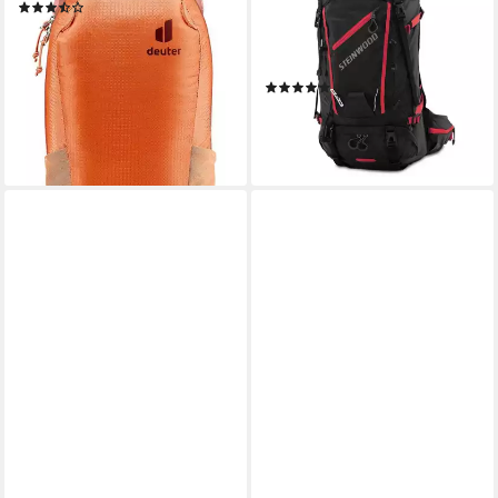
(5)
Damen 35L - Outdoor-
ab 49,99 €
Rucksack, Reiserucksack,
lieferbar - in 3-4 Werktagen bei dir
Tagesrucksack w…
+7
(1)
64,99 €
UVP
89,99 €
-28%
lieferbar - in 3-4 Werktagen bei dir