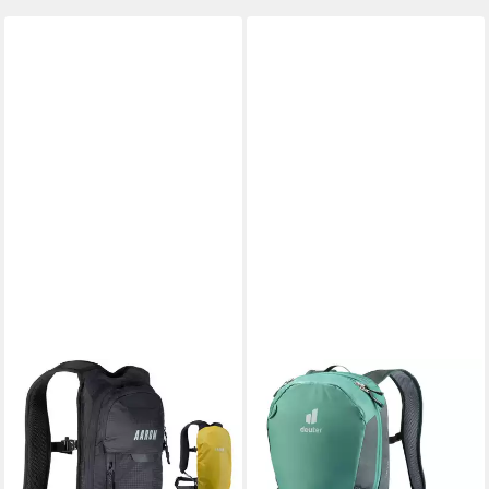
AARON
DEUTER
Fahrradrucksack 8L
Fahrradrucksack Velo 12,
Sportrucksack Klein
kompakter und leichter Bike-
Wasserdicht Regenschutz
Rucksack Tagesrucksack
49,99 €
Fahrrad Trekking