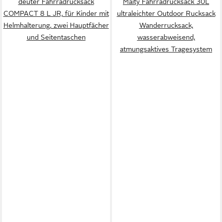
deuter Fahrradrucksack
Maity Fahrradrucksack 30L
COMPACT 8 L JR, für Kinder mit
ultraleichter Outdoor Rucksack
Helmhalterung, zwei Hauptfächer
Wanderrucksack,
und Seitentaschen
wasserabweisend,
atmungsaktives Tragesystem