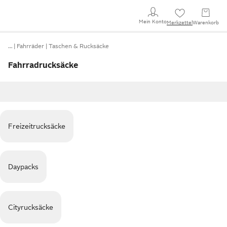
Mein Konto
Merkzettel
Warenkorb
…
Fahrräder
Taschen & Rucksäcke
Fahrradrucksäcke
Freizeitrucksäcke
Daypacks
Cityrucksäcke