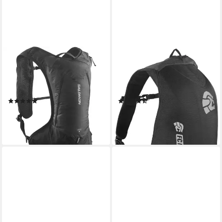
SALOMON
FC-MOTO
Sportrucksack CROSS 4, mit
Fahrradrucksack Hump 2.0
4 l Volumen, aus Polyester,
Motorrad Rucksack,
schmale Form
Wasserdicht wasserdichte
(2)
(9)
48,99 €
28,40 €
UVP
60,00 €
69,95 €
-18%
-59%
lieferbar - in 1-2 Werktagen bei dir
lieferbar - in 4-5 Werktagen bei dir