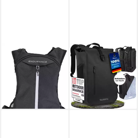
ENDURANCE
VALKENTAL
Wanderrucksack Cogate, mit
Tagesrucksack Alltags- &
reflektierenden Elementen
Freizeitrucksack wasserdicht
34,95 €
& vollreflektierend 28L
lieferbar - in 2-3 Werktagen bei dir
89,99 €
UVP
129,99 €
-31%
lieferbar - in 3-4 Werktagen bei dir