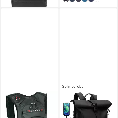
Sehr beliebt
BAG STREET INTERNATIONAL
TAN.TOMI
Fahrradrucksack -
Freizeitrucksack
wasserdichter
Arbeitsrucksack Groß Damen
Motorradrucksack -
lässiger Rolltop Rucksack