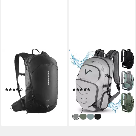
SALOMON
VALKENTAL
Sportrucksack TRAILBLAZER
Wanderrucksack
20, mit reflektierenden
Fahrradrucksack & Outdoor
Details, atmungsaktives
Rucksack (1-tlg), wasserdicht
Material
& atmungsaktiv 22 L
(3)
(16)
64,99 €
ab 79,99 €
UVP
75,00 €
UVP
91,99 €
-13%
-13%
lieferbar - in 1-2 Werktagen bei dir
lieferbar - in 3-4 Werktagen bei dir