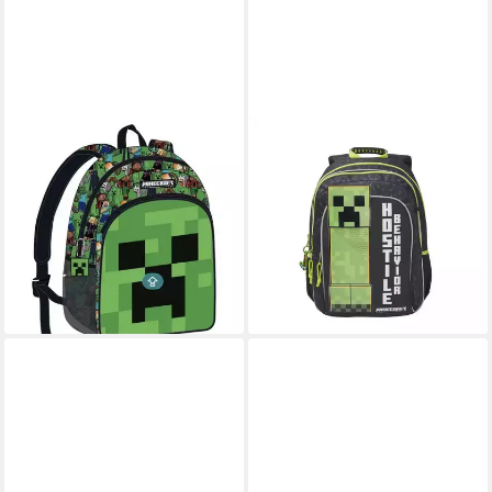
MINECRAFT
MINECRAFT
Kinderrucksack Minecraft
Kinderrucksack - Rucksack
Face Schultasche, Tasche 40
mit Fronttasche und
cm (1-tlg)
Seitennetzen (1-tlg)
29,95 €
ab 42,95 €
UVP
49,99 €
54,95 €
-40%
-22%
lieferbar - in 9-11 Werktagen bei
lieferbar - in 5-6 Werktagen bei dir
dir