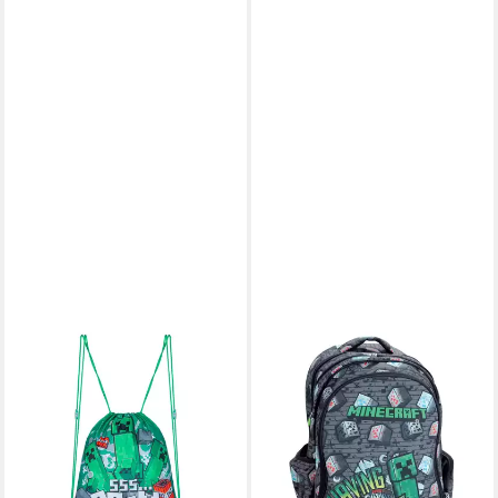
MINECRAFT
MINECRAFT
Turnbeutel Minecraft
Kinderrucksack Minecraft
Turnbeutel Sportbeutel,
Chibi Premium
Creeper Design
Rollschulrucksack, 42 cm (1-
14,95 €
tlg)
lieferbar - in 2-3 Werktagen bei dir
59,95 €
UVP
79,99 €