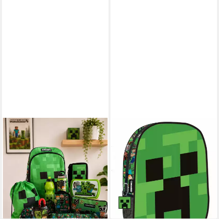
MINECRAFT
MINECRAFT
Schulrucksack Minecraft
Rucksack Minecraft Face
Schulrucksack-Set XXL 11-
Rucksack, Tasche 30 cm
14,95 €
teilig für Schule & Freizeit
UVP
24,99 €
(11-tlg)
-40%
lieferbar - in 9-11 Werktagen bei
129,90 €
UVP
159,90 €
dir
-19%
lieferbar - in 2-3 Werktagen bei dir