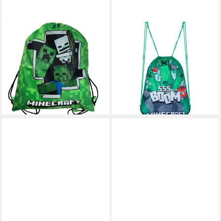
MINECRAFT
MINECRAFT
Kinderrucksack Minecraft
Turnbeutel Minecraft
Creeper Sporttasche
Turnbeutel Sportbeutel,
Turnbeutel 37 cm (1-tlg)
Creeper Design
ab 12,95 €
14,95 €
UVP
14,95 €
lieferbar - in 2-3 Werktagen bei dir
-13%
lieferbar - in 9-11 Werktagen bei
dir