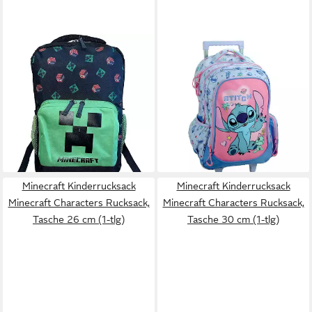
MINECRAFT
MINECRAFT
Kinderrucksack MINECRAFT
Kinderrucksack Minecraft
Rucksack Jungen + Mädchen
Metro Art Blast Rucksack 30
TNT
cm (1-tlg)
19,80 €
59,95 €
29,80 €
UVP
79,99 €
-34%
-25%
lieferbar - in 3-4 Werktagen bei dir
lieferbar - in 9-11 Werktagen bei
dir
Minecraft Kinderrucksack
Minecraft Kinderrucksack
Minecraft Characters Rucksack,
Minecraft Characters Rucksack,
Tasche 26 cm (1-tlg)
Tasche 30 cm (1-tlg)