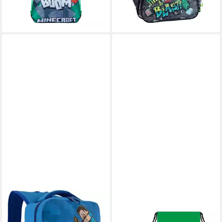
-25%
lieferbar - in 9-11 Werktagen bei
dir
MINECRAFT
MINECRAFT
Tagesrucksack MINECRAFT
Turnbeutel Minecraft Lunch-