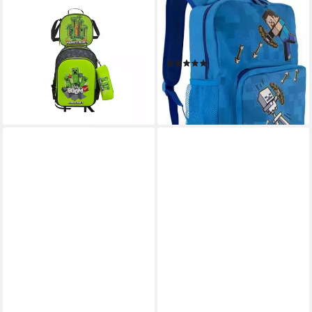
MINECRAFT
MINECRAFT
Kinderrucksack Minecraft
Kinderrucksack MINECRAFT
Schul Trolley Set 3-teilig
Kinder Rucksack Jungen +
Kinder (1-tlg)
Mädchen Blau Gamer
(1)
49,95 €
19,80 €
24,80 €
lieferbar - in 5-6 Werktagen bei dir
-20%
lieferbar - in 3-4 Werktagen bei dir