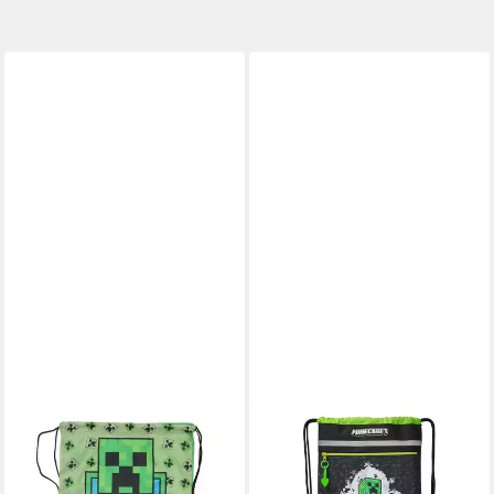
TEXTIEL TRADE B.V.
MINECRAFT
Turnbeutel Minecraft
Turnbeutel 42 × 32 cm
Sportbeutel – für Kinder, ideal
Sportbeutel Kinder mit