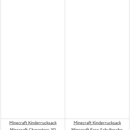
Minecraft Kinderrucksack
Minecraft Kinderrucksack
Minecraft Characters 3D
Minecraft Face Schultasche,