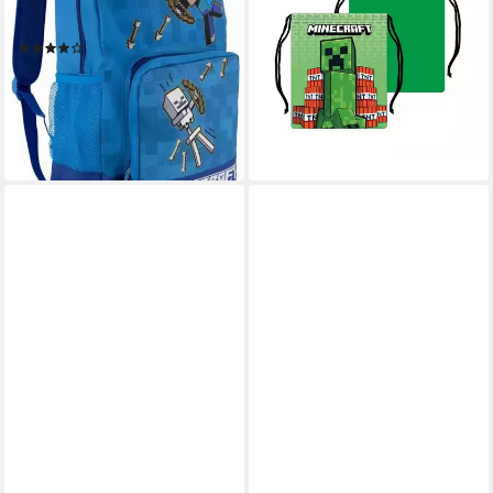
Rucksack Tasche Kinder +
Tasche 26,5cm Kinder
Jugendliche Blau
Brottasche Creeper (1-tlg)
(9)
7,95 €
UVP
20,99 €
20,80 €
24,80 €
-62%
-16%
lieferbar - in 9-11 Werktagen bei
lieferbar - in 3-4 Werktagen bei dir
dir