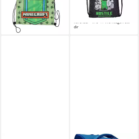
für Schule & Freizeit
Kordelzug (1-tlg)
ab 8,95 €
14,95 €
UVP
22,99 €
UVP
33,99 €
-61%
-56%
lieferbar - in 9-11 Werktagen bei
lieferbar - in 9-11 Werktagen bei
dir
dir