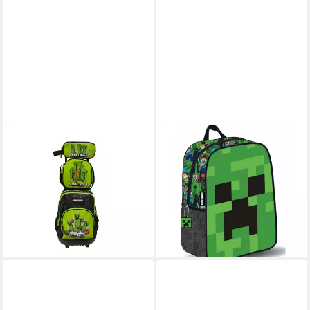
MINECRAFT
MINECRAFT
Kinderrucksack Minecraft
Kinderrucksack Minecraft
Schul Trolley Set 3-teilig
Face 3D Rucksack, Tasche 30
Kinder (1-tlg)
cm (1-tlg)
ab 69,95 €
24,95 €
UVP
39,99 €
lieferbar - in 5-6 Werktagen bei dir
-38%
lieferbar - in 9-11 Werktagen bei
dir