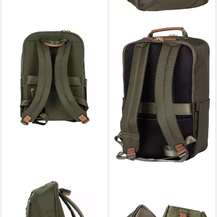
BRIC'S
BRIC'S
Daypack X-Collection
Rucksack X-Travel Underseat
141,65 €
BP
in 2-3 Werktagen bei dir
ab 121,80 €