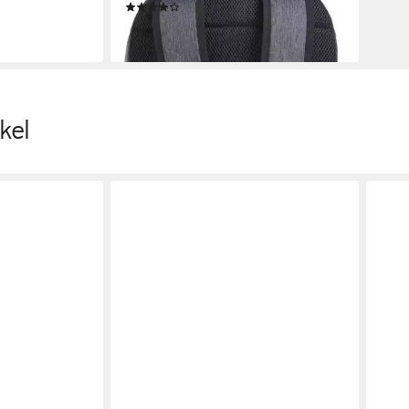
(2)
56,68 €
lieferbar - in 3-4 Werktagen bei dir
kel