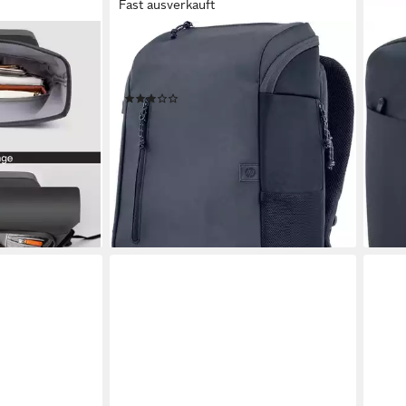
Fast ausverkauft
HP
HP
op Rucksack
Notebook-Rucksack Travel Laptop
Note
0L
Backpack (1-tlg)
(40.
(1)
104,
ck wasserdicht
69,58 €
liefe
lieferbar - in 3-4 Werktagen bei dir
en bei dir