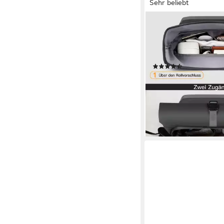
Sehr beliebt
INATECK
Laptoprucksack RollT
Herren Damen 25L-3
Schulrucksack, rucksa
(306)
38,00 €
UVP
99,99 €
nur bis Dienstag
-62%
lieferbar - in 4-5 Werktag