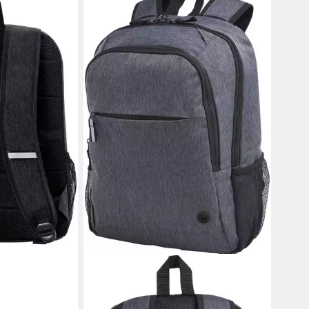
ming-Rucksack
en bei dir
HP
Notebookrucksack Prelude Pro 15,6"
Backpack (1-tlg)