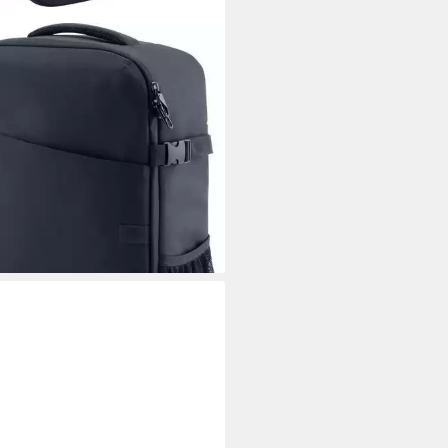
book-Rucksack Creator 16.1
8 cm) Laptop Backpack (1-tlg)
37 €
rbar - in 3-4 Werktagen bei dir