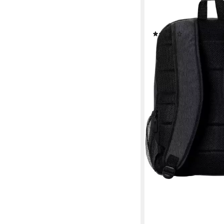
HP
Rucksack Pavilion Ga
300
(2)
37,28 €
lieferbar - in 4-5 Werktag