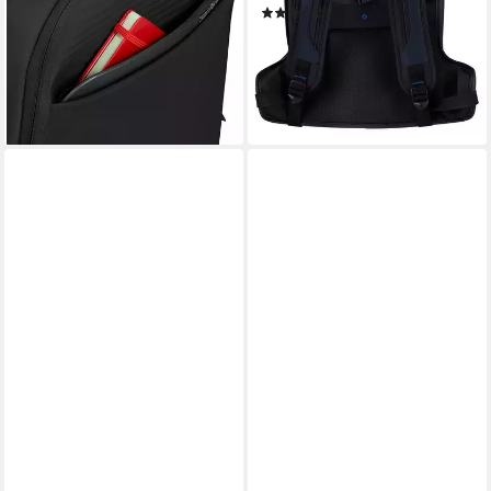
(2)
89,00 €
UVP
119,00 €
-25%
lieferbar - in 1-2 Werktagen bei dir