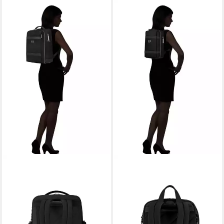
SAMSONITE
SAMSONITE
Reiserucksack IMAGE BIZ,
Notebookrucksack IMAGE
edles Design
BIZ, edles Design
215,00 €
159,00 €
lieferbar - in 1-2 Werktagen bei dir
lieferbar - in 1-2 Werktagen bei dir