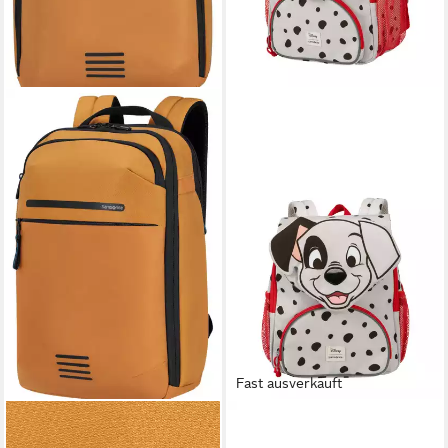
Fast ausverkauft
SAMSONITE
SAMSONITE
Laptoprucksack MODERNY
Kinderrucksack Disney,