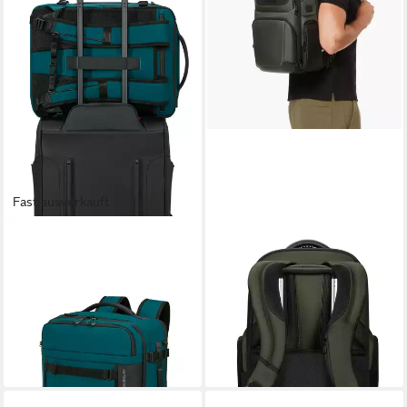
Fast ausverkauft
SAMSONITE
SAMSONITE
Reiserucksack CABIN PACK,
Laptoprucksack PRO-DLX 6,
Unisex Travelbag mit
erweiterbar (EXP)
279,00 €
Kontrast-Reißverschlüssen
lieferbar - in 1-2 Werktagen bei dir
149,00 €
lieferbar - in 1-2 Werktagen bei dir