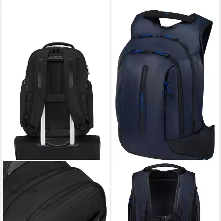
SAMSONITE
SAMSONITE
Tagesrucksack PARALUX
Laptoprucksack ECODIVER,
(2)
Arbeitsrucksack,
169,00 €
Freizeitrucksack,
lieferbar - in 1-2 Werktagen bei dir
Schulrucksack Cityrucksack