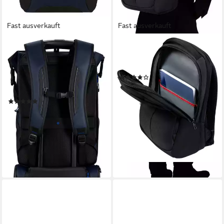
Fast ausverkauft
Fast ausverkauft
SAMSONITE
SAMSONITE
Reiserucksack ECODIVER L,
Laptoprucksack GUARDIT
Freizeitrucksack
3.0, Businessrucksack
(2)
Laptoprucksack
ab 67,00 €
UVP
85,00 €
Trolleyaufstecksystem Rolltop
-21%
(16)
Backpack
112,00 €
UVP
139,00 €
-19%
lieferbar - in 1-2 Werktagen bei dir
lieferbar - in 2-3 Werktagen bei dir