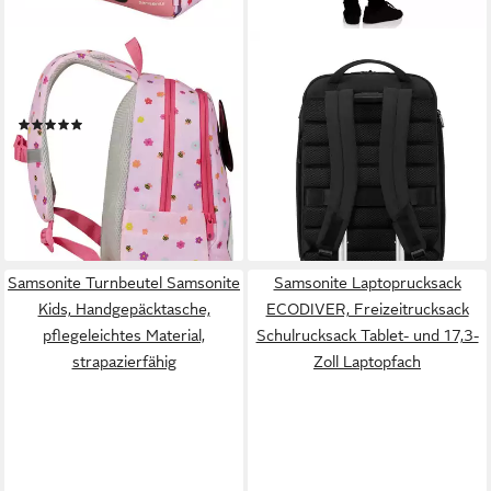
SAMSONITE
SAMSONITE
Kinderrucksack DAYDREAM
Laptoprucksack MODERNY
DISNEY, Minnie Flower Power
17,3 Zoll, mit gepolsterten
(1)
Schultergurten und Rücken,
59,00 €
mit separatem Laptopfach
lieferbar - in 1-2 Werktagen bei dir
109,00 €
lieferbar - in 1-2 Werktagen bei dir
Samsonite Turnbeutel Samsonite
Samsonite Laptoprucksack
Kids, Handgepäcktasche,
ECODIVER, Freizeitrucksack
pflegeleichtes Material,
Schulrucksack Tablet- und 17,3-
strapazierfähig
Zoll Laptopfach