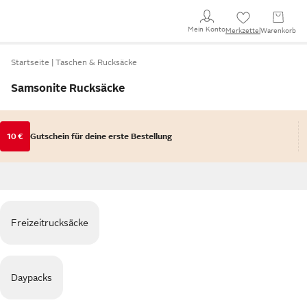
Mein Konto
Merkzettel
Warenkorb
Startseite
Taschen & Rucksäcke
Samsonite Rucksäcke
10 €
Gutschein für deine erste Bestellung
Freizeitrucksäcke
Daypacks