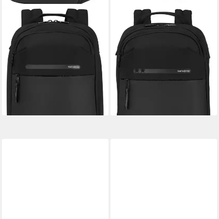
SAMSONITE
SAMSONITE
Laptoprucksack MODERNY
Tagesrucksack MODERNY,
XS Underseater
Unisex Travelrucksack,
69,00 €
UVP
95,00 €
Freizeitruck mit vielen
-27%
Fächern
lieferbar - in 1-2 Werktagen bei dir
(1)
79,00 €
lieferbar - in 1-2 Werktagen bei dir