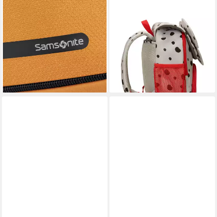
15,6 Zoll, Geschäftsrucksack,
fröhliches 3D?Design
49,00 €
Freizeitrucksack mit vielen
lieferbar - in 1-2 Werktagen bei dir
Fächern
78,00 €
UVP
99,00 €
-21%
lieferbar - in 1-2 Werktagen bei dir