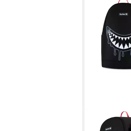
HURLEY
Rucksack HRLA HUR
BACKPACK