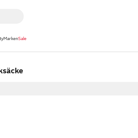
ty
Marken
Sale
ksäcke