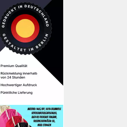
DIE & BROWNIE
beutel aus Baumwolle Mario
 Retro Konsole Gaming