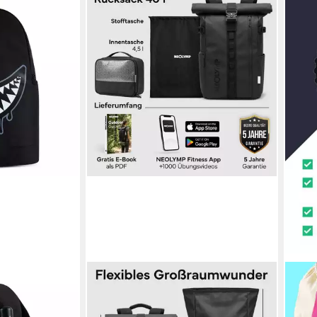
NEOLYMP
BLON
LEY GFX
Rucksack Wasserdichter Rolltop
Turn
Backpack, Laptopfach, Wet Case &
Faut