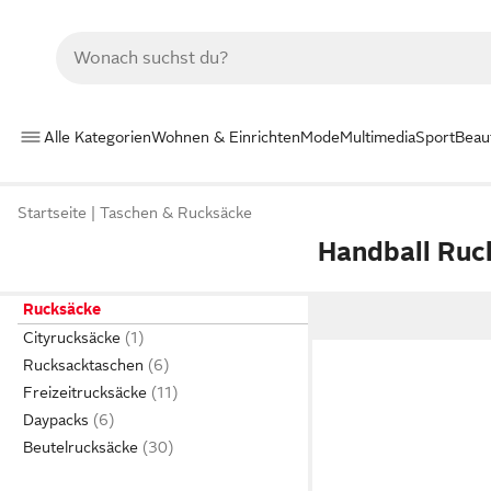
Alle Kategorien
Wohnen & Einrichten
Mode
Multimedia
Sport
Beau
Startseite
Taschen & Rucksäcke
Handball Ruc
Rucksäcke
Cityrucksäcke
Rucksacktaschen
Freizeitrucksäcke
Daypacks
Beutelrucksäcke