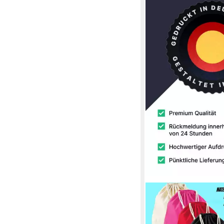
BLONDIE & BROWNIE
Turnbeutel aus Baumw
Sailor Moon Anime M
12,90 €
UVP
16,90 €