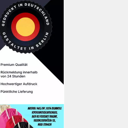
DIE & BROWNIE
beutel aus Baumwolle Yoshi &
o Retro Konsole Einkaufstasche
0 €
UVP
16,90 €