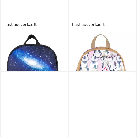
Fast ausverkauft
Fast ausverkauft
PICK&PACK
PICK&PACK
Rucksack Universe
Rucksack Alpaca
39,95 €
35,85 €
UVP
39,95 €
lieferbar - in 2-3 Werktagen bei dir
-10%
lieferbar - in 2-3 Werktagen bei dir