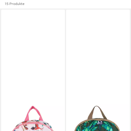
15 Produkte
PICK&PACK
PICK&PACK
Rucksack Birds
Rucksack Happy Jungle
ab 39,95 €
ab 33,96 €
UVP
39,95 €
lieferbar - in 2-3 Werktagen bei dir
-15%