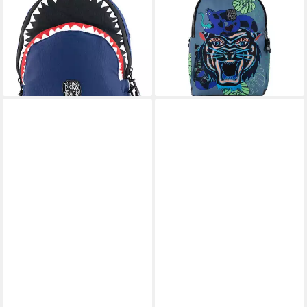
Dangerous Cat Jeans Blue (1
lieferbar - in 2-3 Werktagen bei dir
Stück), ergonomisch, ab 5-6
Jahren
29,99 €
UVP
49,95 €
-40%
lieferbar - in 2-3 Werktagen bei dir