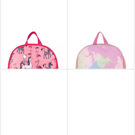
PICK&PACK
PICK&PACK
Rucksack Royal Princess
Rucksack Backpack
ab 39,95 €
49,95 €
lieferbar - in 2-3 Werktagen bei dir
lieferbar - in 2-3 Werktagen bei dir