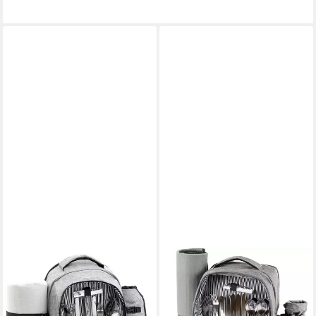
CAMPFEUER
CAMPFEUER
Freizeitrucksack
Freizeitrucksack
Picknickrucksack 32-teilig,
Picknickrucksack für 4
Picknickset für 4 Personen,
Personen, Grau, leicht und