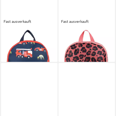
Fast ausverkauft
Fast ausverkauft
PICK&PACK
PICK&PACK
Rucksack Cars
Rucksack Something Wild
39,95 €
39,95 €
lieferbar - in 2-3 Werktagen bei dir
lieferbar - in 2-3 Werktagen bei dir