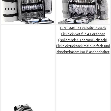
grau
wasserdicht, Camping
(3)
44,95 €
39,95 €
lieferbar - in 3-4 Werktagen bei dir
lieferbar - in 3-4 Werktagen bei dir
BRUBAKER Freizeitrucksack
Picknick-Set für 4 Personen
(isolierender Thermorucksack),
Picknickrucksack mit Kühlfach und
abnehmbarem Iso-Flaschenhalter
ELASTO