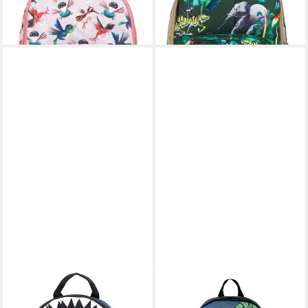
lieferbar - in 2-3 Werktagen bei dir
PICK&PACK
PICK&PACK
Rucksack Shark Shape
Schulranzen Schulranzen M
39,95 €