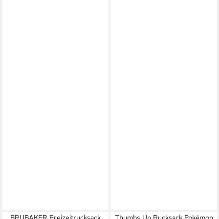
BRUBAKER Freizeitrucksack
Thumbs Up Rucksack Pokémon