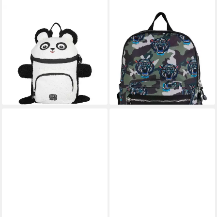
PICK&PACK
PICK&PACK
Schulranzen Kinderrucksack S
Rucksack Backpack
49,95 €
Panda black/white (1 Stück),
lieferbar - in 2-3 Werktagen bei dir
ab 3 Jahren, ergonomisch,
Kindergarten
29,99 €
UVP
39,99 €
-25%
lieferbar - in 2-3 Werktagen bei dir