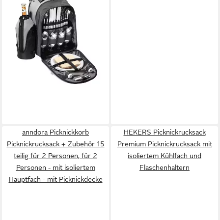
Rucksack Rucksack "Picknick
Deluxe" schwarz/grau
42,99 €
lieferbar - in 2-3 Werktagen bei dir
anndora Picknickkorb
HEKERS Picknickrucksack
Picknickrucksack + Zubehör 15
Premium Picknickrucksack mit
teilig für 2 Personen, für 2
isoliertem Kühlfach und
Personen - mit isoliertem
Flaschenhaltern
Hauptfach - mit Picknickdecke