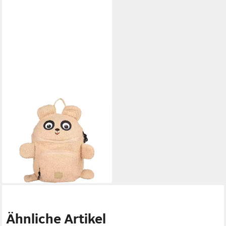
PICK&PACK
Schulranzen Kinderrucksack S
Teddybär Braun (1 Stück), ab
3 Jahren, ergonomisch,
Kindergarten-Rucksack
29,99 €
UVP
39,99 €
-25%
lieferbar - in 2-3 Werktagen bei dir
Ähnliche Artikel