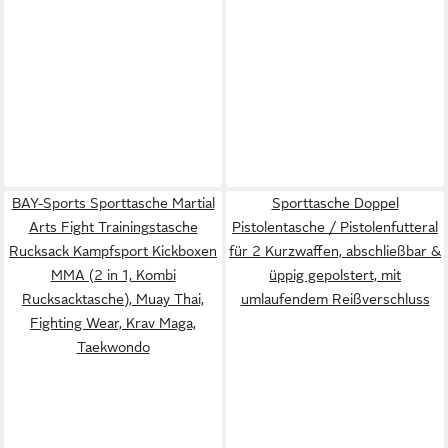
BAY-Sports Sporttasche Martial
Sporttasche Doppel
Arts Fight Trainingstasche
Pistolentasche / Pistolenfutteral
Rucksack Kampfsport Kickboxen
für 2 Kurzwaffen, abschließbar &
MMA (2 in 1, Kombi
üppig gepolstert, mit
Rucksacktasche), Muay Thai,
umlaufendem Reißverschluss
Fighting Wear, Krav Maga,
Taekwondo