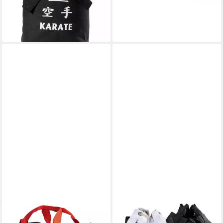
lieferbar - in 2-3 Werktagen bei dir
-23%
5015051, Polyester, Vinyl,
lieferbar - in 2-3 Werktagen bei dir
Nasswäschefach
BAY-SPORTS
DANRHO
Sporttasche Kinder Karate
Sporttasche Karate Seesack