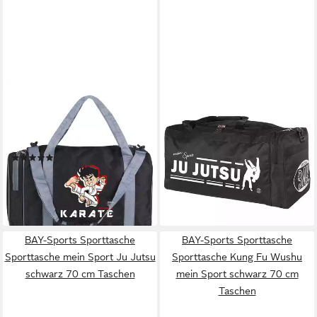
BAY-SPORTS
BAY-SPORTS
Sporttasche Sporttasche für
Sporttasche mein Sport Ju
Kinder Karate schwarz/grau
Jutsu Trainingstasche
50 cm
schwarz 70 cm Taschen Ju-
(1)
Jutsu (Stück), auffälliger und
24,90 €
39,99 €
aufwendigen Druck, Erklärung
45,99 €
lieferbar - in 4-5 Werktagen bei dir
Ihrer Leidenschaft
-13%
lieferbar - in 2-3 Werktagen bei dir
BAY-Sports Sporttasche
BAY-Sports Sporttasche
Sporttasche mein Sport Ju Jutsu
Sporttasche Kung Fu Wushu
schwarz 70 cm Taschen
mein Sport schwarz 70 cm
Taschen