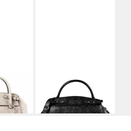
GUESS
olyurethan
Henkeltasche Diana, Polyurethan
ab 121,99 €
UVP
135,00 €
en bei dir
-10%
lieferbar - in 2-3 Werktagen bei dir