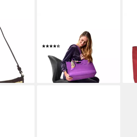
RAIKOU
GRE
ngetasche,
Freizeittasche Filztasche mit
Shop
t
dekorativem Seidenschal Shopper
Schu
geriemen
(44x15x30 cm)
komp
(6)
ab 3
16,99 €
UVP
39,99 €
en bei dir
-35
-58%
liefe
lieferbar - in 4-5 Werktagen bei dir