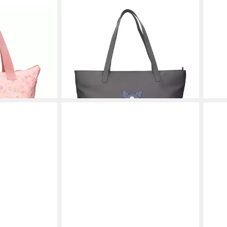
VADOBAG
TEXT
ngetasche
Henkeltasche, mit viel Stauraum
Umhä
44,95 €
Tasche
54,95 €
Kind
-18%
Ausf
lieferbar - in 4-5 Werktagen bei dir
9,95
en bei dir
-33
liefe