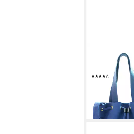
KRONYA
Tragetasche Elegante
aus Stoff, Clutch Dam
Handtasche
(2)
12,90 €
UVP
24,90 €
-48%
lieferbar - in 3-4 Werktag