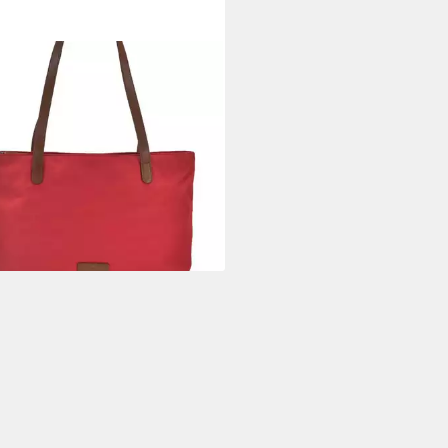
ENBURRY
per "Diana" Nylon
ltertasche 40x25cm, leicht,
akt, praktisch, lange Gurte, rot
5,84 €
UVP
54,95 €
%
rbar - in 2-3 Werktagen bei dir