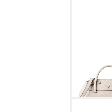
GUESS
Henkeltasche Diana, P
144,95 €
lieferbar - in 2-3 Werktag