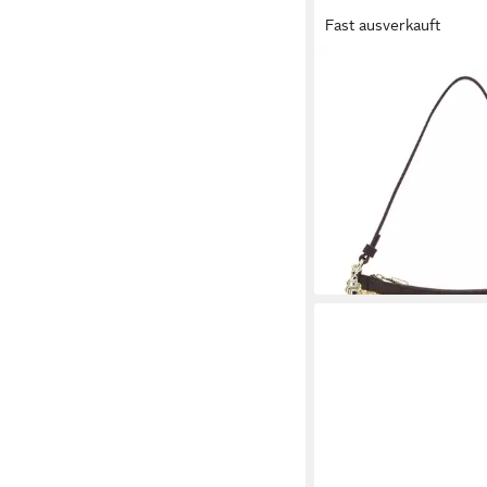
Fast ausverkauft
BOSS
Schultertasche, Umhä
Damen Handtasche mi
verstellbarem Umhän
160,00 €
lieferbar - in 1-2 Werktag