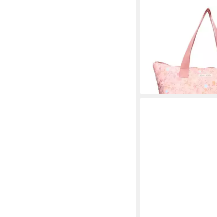
VADOBAG
Shopper Damen Umhä
Hello Kitty Shopping-
Strandtasche
ab 19,95 €
lieferbar - in 2-3 Werktag