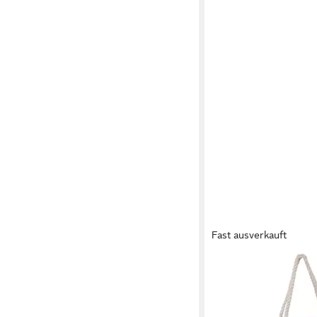
Fast ausverkauft
KARACTERMANIA
Strandtasche Disney 
Soleil Tragetasche Ta
Henkel