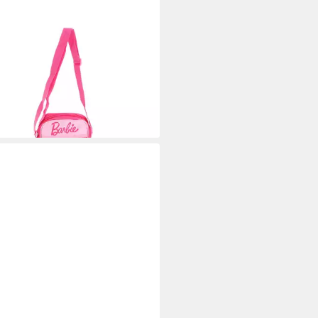
IEL TRADE B.V.
ngetasche Barbie Kleine für
er – Leichte Tasche für Alltag &
lüge
 €
14,95 €
%
rbar - in 4-5 Werktagen bei dir