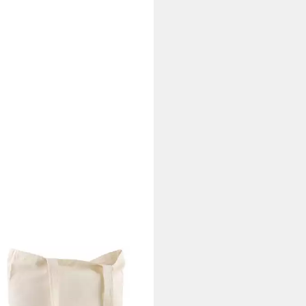
EMITA
etasche Baumwollen Stofftasche
offbeutel zum Bemalen 34x39
Set)