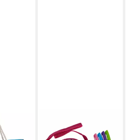
SIMBA
DIAD
Vaiana Sea
Runde Tasche Color Me Mine Sequin
Trag
sche, große
Donut
/ St
19,06 €
cm (