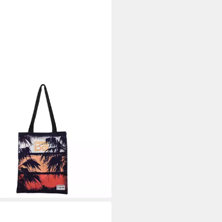
DG
etasche Sun Shopping Bag
farbig mit Schultergriffen 33 x
m (1-tlg)
5 €
UVP
19,95 €
%
rbar - in 4-5 Werktagen bei dir