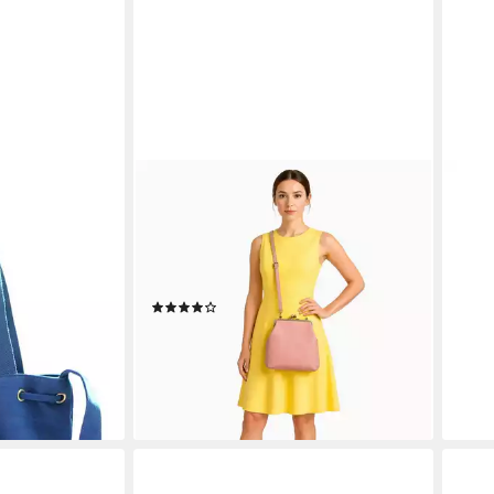
TASCHENKINDER
PRO
 Tragetasche
Schultertasche Vintage Ledertasche
Trag
entasche
Damen - Handtasche Zoe, Retro
mehr
Umhängetasche, Echtes Leder vom
40 c
13,9
Rind
(3)
-30
94,95 €
104,95 €
liefe
en bei dir
-10%
lieferbar - in 3-4 Werktagen bei dir
+2