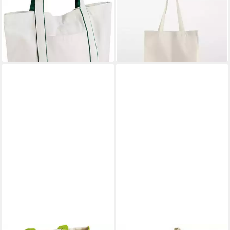
19,53 €
Einkaufstasche
lieferbar - in 4-5 Werktagen bei dir
12,73 €
lieferbar - in 4-5 Werktagen bei dir
+2