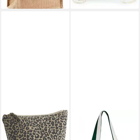
WESTFORD MILL
WESTFORD MILL
Kulturbeutel Leopard Print
Einkaufsshopper Courtside
Canvas Kultur Tasche
Large Bag Handtasche
14,24 €
23,42 €