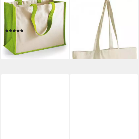
WESTFORD MILL
WESTFORD MILL
Einkaufsshopper Printers'
Einkaufsshopper Organic
Jute Classic Shopper - 42 x
Cotton Wave Print Maxi Bag
14,63 €
33 x 19 cm
lieferbar - in 4-5 Werktagen bei dir
(1)
15,29 €
lieferbar - in 4-5 Werktagen bei dir