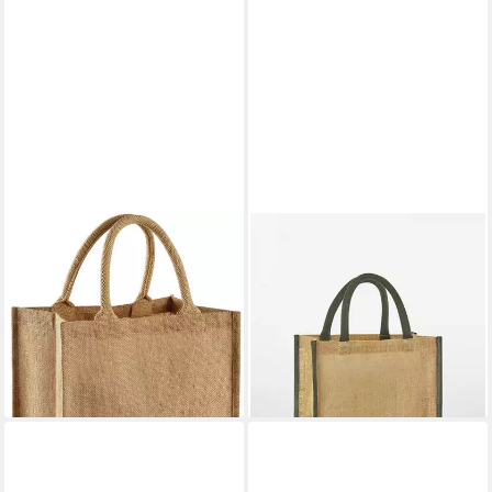
WESTFORD MILL
WESTFORD MILL
Umhängetasche Jute Midi
Einkaufsshopper Natural
Tote 30 x 30 x 19 cm
Starched Jute Midi Bag
13,84 €
Einkaufstasche
lieferbar - in 4-5 Werktagen bei dir
15,65 €
lieferbar - in 4-5 Werktagen bei dir