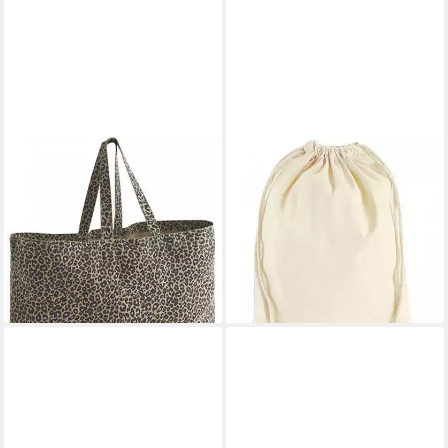
WESTFORD MILL
WESTFORD MILL
Umhängetasche Leopard
Turnbeutel Premium Cotton
Print Canvas Oversized
Stuff Bag / verschiedene
Umhängetasche
Größen
18,60 €
ab 13,47 €
lieferbar - in 4-5 Werktagen bei dir
lieferbar - in 4-5 Werktagen bei dir