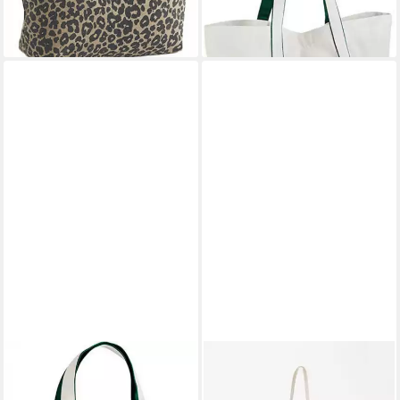
lieferbar - in 4-5 Werktagen bei dir
lieferbar - in 4-5 Werktagen bei dir
WESTFORD MILL
WESTFORD MILL
Einkaufsshopper Courtside
Einkaufsshopper Organic
Medium Bag Handtasche
Cotton InCo. Bag For Life