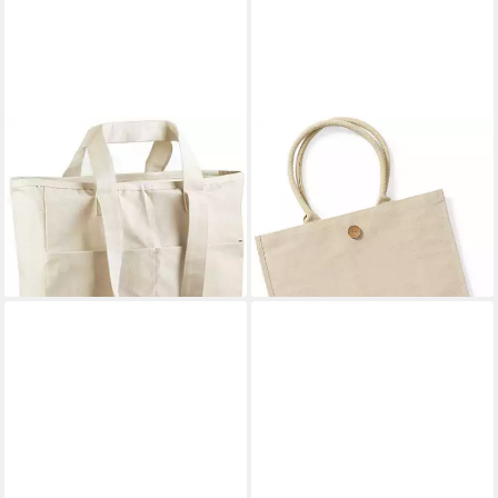
WESTFORD MILL
WESTFORD MILL
Sporttasche Double Handle
Einkaufsshopper Baumwoll-
Cargo Pocket Bag Tasche
Jute Shopper
21,98 €
15,95 €
lieferbar - in 4-5 Werktagen bei dir
lieferbar - in 5-6 Werktagen bei dir