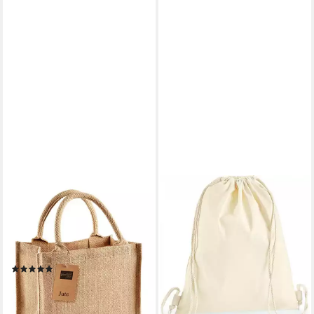
WESTFORD MILL
WESTFORD MILL
Tragetasche Umhängetasche
Turnbeutel Premium Cotton
Jute Mini Gift Bag 26 x 22 x
Gymsac / 37 x 46 cm
14,95 €
14 cm, Jute kompakt
lieferbar - in 4-5 Werktagen bei dir
Geschenktasche Mini Natural
(1)
ab 12,19 €
lieferbar - in 3-4 Werktagen bei dir
+3