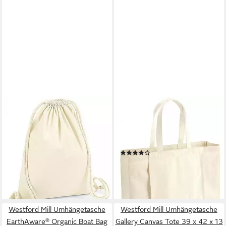
WESTFORD MILL
WESTFORD MILL
Turnbeutel Turnbeutel
Turnbeutel EarthAware®
Organic Premium Cotton, 37
Organic Yoga Tote 50 x 36 x
x 46 cm
13 cm
(1)
15,26 €
21,52 €
lieferbar - in 4-5 Werktagen bei dir
lieferbar - in 4-5 Werktagen bei dir
+3
Westford Mill Umhängetasche
Westford Mill Umhängetasche
EarthAware® Organic Boat Bag
Gallery Canvas Tote 39 x 42 x 13