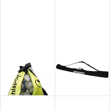
UHLSPORT
UHLSPORT
Trainingshilfe uhlsport Ballbag
Tragetasche Tragetasche
33,29 €
Balltasche 16 Bälle
lieferbar - in 6-8 Werktagen bei dir
26,39 €
UVP
29,99 €
-12%
lieferbar - in 6-8 Werktagen bei dir