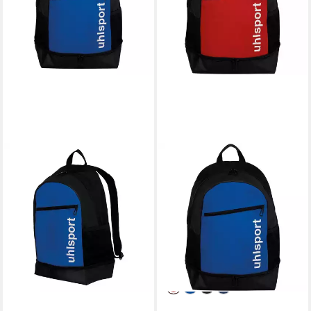
UHLSPORT
Freizeitrucksack Rucksack
Essential Bottom
Compartment (Rucksack, 1-
tlg)
ab 29,48 €
UVP
34,95 €
-16%
lieferbar - in 3-4 Werktagen bei dir