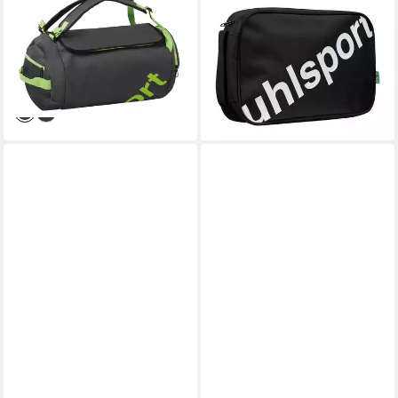
Sporttasche Tasche CAPE
Kulturbeutel
BAG (1-tlg)
Handschuhtasche
ab 18,00 €
19,49 €
UVP
39,99 €
lieferbar - in 6-8 Werktagen bei dir
-55%
lieferbar - in 2-3 Werktagen bei dir