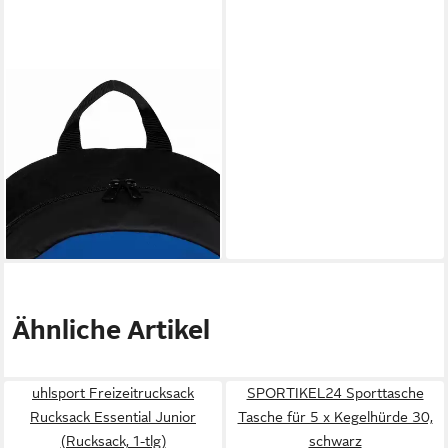
UHLSPORT
Freizeitrucksack Rucksack
Essential (Rucksack, 1-tlg)
ab 25,28 €
UVP
29,95 €
-16%
lieferbar - in 3-4 Werktagen bei dir
Ähnliche Artikel
uhlsport Freizeitrucksack
SPORTIKEL24 Sporttasche
Rucksack Essential Junior
Tasche für 5 x Kegelhürde 30,
(Rucksack, 1-tlg)
schwarz