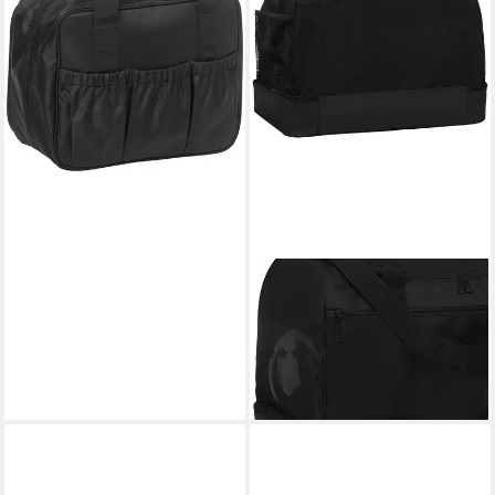
-21%
lieferbar - in 6-8 Werktagen bei dir
UHLSPORT
Sporttasche Sporttasche
ESSENTIAL 50 L (1-tlg)
(1)
ab 37,99 €
lieferbar - in 2-3 Werktagen bei dir