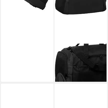
lieferbar - in 2-3 Werktagen bei dir
UHLSPORT
Sporttasche Sporttasche
ESSENTIAL 75 L (1-tlg)
ab 31,59 €
UVP
39,99 €
-21%
lieferbar - in 6-8 Werktagen bei dir