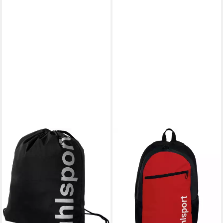
UHLSPORT
UHLSPORT
Tragetasche Gymbag
Freizeitrucksack Rucksack
20,19 €
ESSENTIAL BACKPACK 20L
lieferbar - in 6-8 Werktagen bei dir
(Rucksack, 1-tlg)
ab 25,26 €
UVP
29,95 €
-16%
lieferbar - in 2-3 Werktagen bei dir