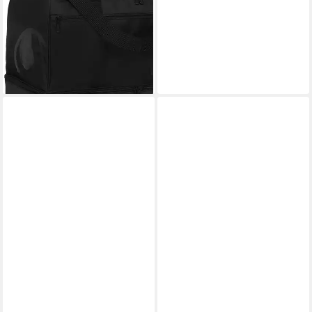
Sporttasche Sporttasche
ESSENTIAL 75 L (1-tlg)
ab 36,69 €
UVP
49,99 €
-27%
lieferbar - in 2-3 Werktagen bei dir