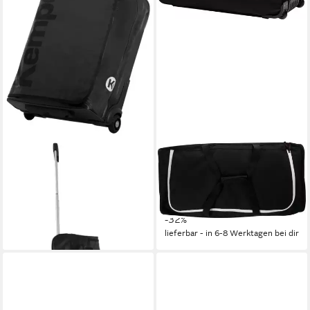
UHLSPORT
UHLSPORT
Reisetasche Kempa Premium
Reisetasche Basic Line 110 L
Trolley
Travel & Team Kitbag Xl
99,00 €
ab 40,69 €
UVP
59,99 €
lieferbar - in 3-4 Werktagen bei dir
-32%
lieferbar - in 6-8 Werktagen bei dir