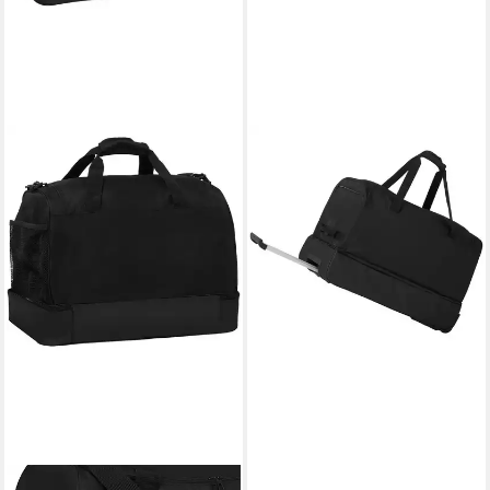
UHLSPORT
Trolley Trolley ESSENTIAL 90
L TRAVEL, 2 Rollen
ab 56,19 €
UVP
89,99 €
-38%
lieferbar - in 6-8 Werktagen bei dir
UHLSPORT