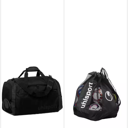
UHLSPORT
Freizeittasche uhlsport
Ballbag Balltasche 12 Bälle,
Polyester
ab 19,95 €
UVP
25,00 €
-20%
lieferbar - in 2-3 Werktagen bei dir