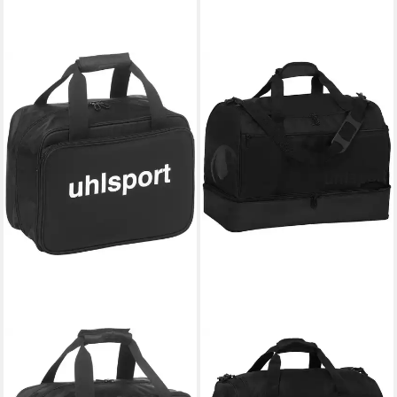
UHLSPORT
Tragetasche Medical Bag
31,59 €
UVP
39,99 €