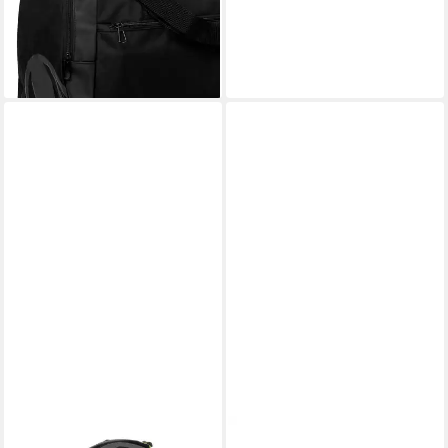
ESSENTIAL 50 L (1-tlg)
ab 28,99 €
UVP
34,99 €
-17%
lieferbar - in 6-8 Werktagen bei dir
UHLSPORT
UHLSPORT