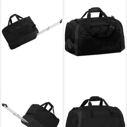
UHLSPORT
Trolley Trolley ESSENTIAL 60
L TRAVEL, 2 Rollen
ab 50,99 €
UVP
79,99 €
-36%