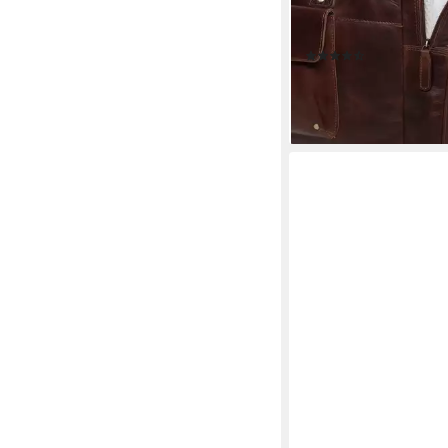
Reisetasche Duffle R
Sporttasche Herren 
(16)
149,90 €
UVP
189,90 €
-21%
lieferbar - in 2-3 Werktag