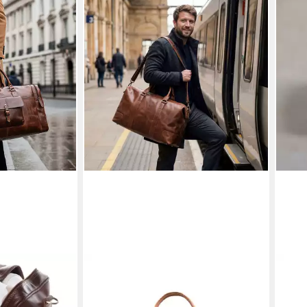
SID & VAIN
SID &
ekender
Reisetasche echt Leder Weekender
Kult
 echt Leder,
groß hell-braun JEREMY, Echtleder
zum 