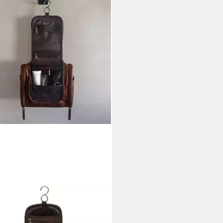
 VAIN
urbeutel echt Leder Kulturtasche
Aufhängen groß hell-braun,