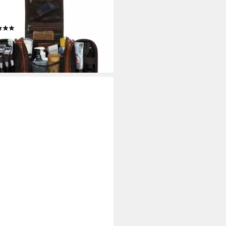
hbeutel Echtleder für Damen &
en, Kosmetiktasche hellbraun
(4)
0 €
UVP
99,90 €
%
rbar - in 2-3 Werktagen bei dir