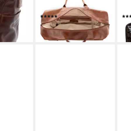
eisegepäck
Reisegepäck für Damen & Herren,
Wasc
Damen braun
Sporttasche XL Hellbraun
Herr
(3)
159,90 €
69,9
UVP
199,90 €
-20%
-30
en bei dir
lieferbar - in 2-3 Werktagen bei dir
liefe