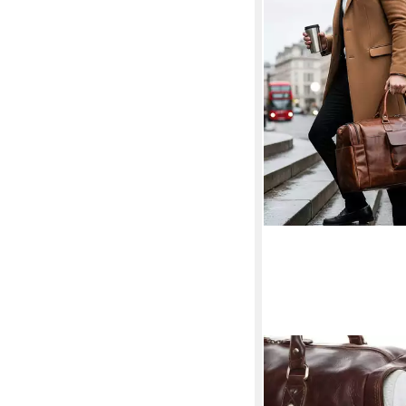
SID & VAIN
Reisetasche YALE We
Handgepäck Schuhfach