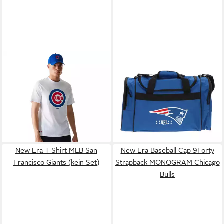
NEW ERA
NFL
T-Shirt MLB Chicago Cubs
Reisetasche Sporttasche
(kein Set)
Schwarz Trainingstasche
39,95 €
Freizeittasche (1-tlg)
lieferbar - in 4-5 Werktagen bei dir
34,95 €
39,95 €
-13%
lieferbar - in 4-5 Werktagen bei dir
New Era T-Shirt MLB San
New Era Baseball Cap 9Forty
Francisco Giants (kein Set)
Strapback MONOGRAM Chicago
Bulls