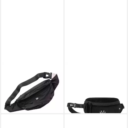
NEW ERA
NEW ERA
Gürteltasche Gürteltasche
Bauchtasche New York
New Era Utility Waist (1-tlg),
Yankees New Era MLB Velour
Verstellbarer Riemen an der
Pin Waist Bag Schwarz
Taille mit Clip
Tasche (1-tlg)
32,90 €
36,00 €
lieferbar - in 5-6 Werktagen bei dir
lieferbar - in 2-3 Werktagen bei dir