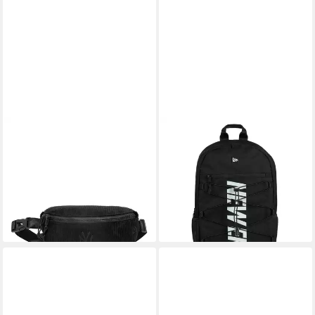
NEW ERA
NEW ERA
Bauchtasche New York
Rucksack Rucksack New Era
Yankees New Era MLB Tonal
Utility, Verstellbare
Cord Waist Bag Schwarz
Kordelwebung auf der
Tasche (1-tlg)
Vorderseite
26,00 €
59,95 €
lieferbar - in 2-3 Werktagen bei dir
lieferbar - in 3-4 Werktagen bei dir