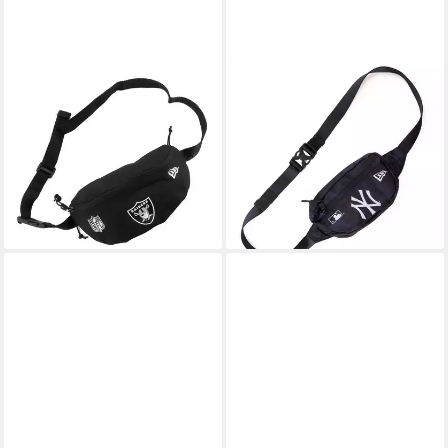
NEW ERA
NEW ERA
Gürteltasche Gürteltasche
Gürteltasche Gürteltasche
New Era
New Era MLB New York
17,90 €
26,90 €
Yankees (Verstellbarer
-33%
Hüftgurt)
lieferbar - in 5-6 Werktagen bei dir
17,95 €
lieferbar - in 2-3 Werktagen bei dir
+10