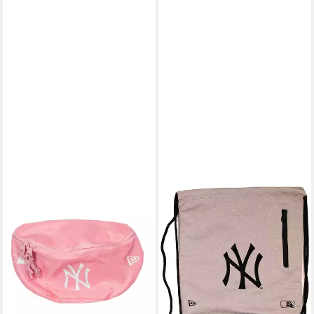
NEW ERA
NEW ERA
Gürteltasche Gürteltasche
Freizeittasche
27,79 €
New Era MLB Mini Waist
lieferbar - in 9-11 Werktagen bei
(Maße (BxHxT): 23 x 15,5 x 7
dir
cm)
9,95 €
19,90 €
-50%
lieferbar - in 5-6 Werktagen bei dir