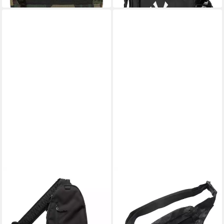
NEW ERA
NEW ERA
Schultertasche Tasche New
Gürteltasche Gürteltasche
Era Ne Body Sling Bag (1-tlg),
New Era New York Yankees
Trageschlaufe, gepolsterter,
Camo Waist (1-tlg),
verstellbarer Across-Body-
Verstellbarer Riemen an der