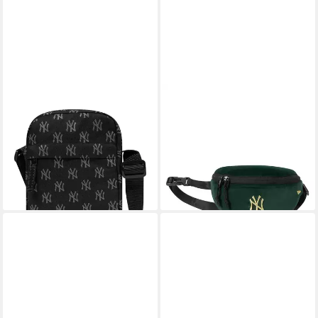
NEW ERA
NEW ERA
Freizeittasche New Era NY
Bauchtasche New York
Yankees Schultertasche,
Yankees MLB New Era Velour
Polyester
Pin Waist Bag Dunkelgrün
25,95 €
Tasche (1-tlg)
lieferbar - in 2-3 Werktagen bei dir
36,00 €
lieferbar - in 2-3 Werktagen bei dir