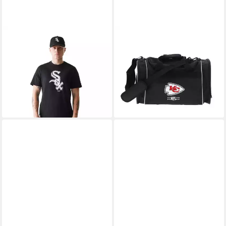
NEW ERA
NFL
T-Shirt MLB Chicago White
Reisetasche - Sporttasche
Sox (kein Set) aus Baumwolle
Schwarz Trainingstasche
34,90 €
Freizeittasche (1-tlg)
lieferbar - in 4-5 Werktagen bei dir
34,95 €
39,95 €
-13%
lieferbar - in 4-5 Werktagen bei dir