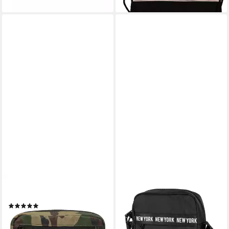
NEW ERA
NEW ERA
Sporttasche New Era
Sporttasche New Era
(1)
25,95 €
17,95 €
lieferbar - in 3-4 Werktagen bei dir
lieferbar - in 2-3 Werktagen bei dir