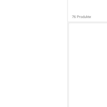
76 Produkte