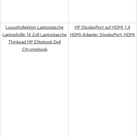
LuxusKollektion Laptoptasche
HP DisplayPort auf HDMI 1.4
Laptophülle 14 Zoll Laptoptasche
HDMI-Adapter DisplayPort, HDMI
Thinkpad HP Elitebook Dell
Chromebook