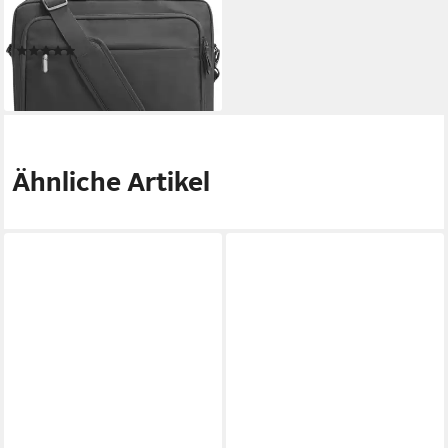
Laptoptasche Renew
Business 15,6 Zoll
(7)
41,99 €
lieferbar - in 4-5 Werktagen bei dir
Ähnliche Artikel