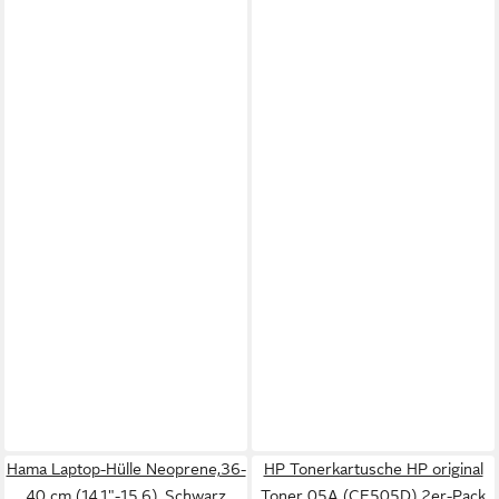
Hama Laptop-Hülle Neoprene,36-
HP Tonerkartusche HP original
40 cm (14,1"-15,6), Schwarz
Toner 05A (CE505D) 2er-Pack