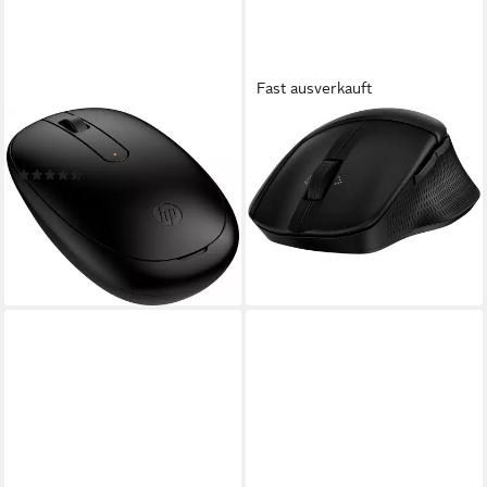
Fast ausverkauft
HP
HP
240 Maus (Bluetooth)
480 Maus (Bluetooth)
(14)
41,69 €
UVP
59,00 €
19,72 €
UVP
24,99 €
-29%
-21%
lieferbar - in 3-4 Werktagen bei dir
lieferbar - in 3-4 Werktagen bei dir