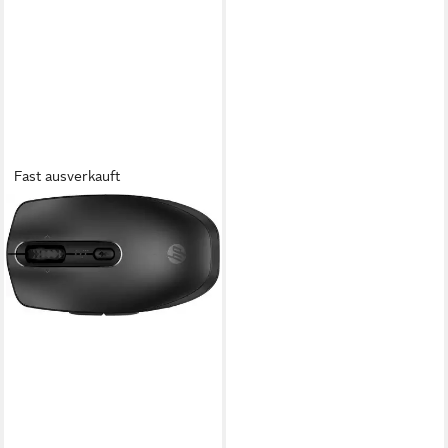
Fast ausverkauft
HP
690 Maus (Bluetooth)
83,39 €
lieferbar - in 3-4 Werktagen bei dir