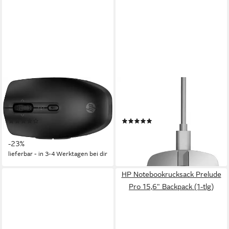
HP
HP
420 Maus (Bluetooth,
Silver 930 Creator Wireless
kabellos)
Mouse Maus (Bluetooth)
(4)
(1)
35,99 €
151,69 €
UVP
46,99 €
lieferbar - in 3-4 Werktagen bei dir
-23%
lieferbar - in 3-4 Werktagen bei dir
HP Notebookrucksack Prelude
Pro 15,6" Backpack (1-tlg)