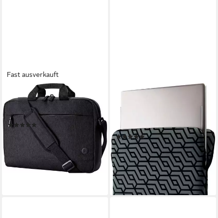
Fast ausverkauft
HP
HP
Laptoptasche Prelude Pro
Laptoptasche Protective
17,3 Zoll
Reversible 35,6cm 14Zoll
(18)
Blk/Geo Sleeve (P)
31,07 €
UVP
44,99 €
(7)
17,87 €
-31%
UVP
22,99 €
lieferbar - in 4-5 Werktagen bei dir
-22%
lieferbar - in 3-4 Werktagen bei dir