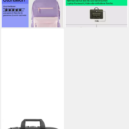
Lavender
Modularer
(1)
109,00 €
29,99 €
lieferbar - in 3-4 Werktagen bei dir
lieferbar - in 3-4 Werktagen bei dir
HP