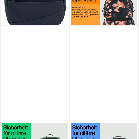
49,99 €
XL (Tie Dye)
lieferbar - in 3-4 Werktagen bei dir
40,00 €
lieferbar - in 3-4 Werktagen bei dir
HP
HP
Notebook-Rucksack Campus
Notebook-Rucksack Campus