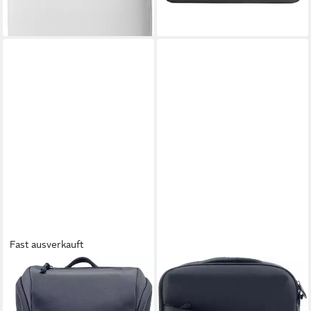
Fast ausverkauft
HP
HP
Notebook-Rucksack Travel
Notebook-Rucksack Creator
Laptop Backpack (1-tlg)
16.1 (40.8 cm) Laptop