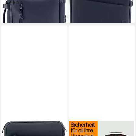
(1)
Backpack (1-tlg)
58,19 €
89,99 €
lieferbar - in 3-4 Werktagen bei dir
lieferbar - in 3-4 Werktagen bei dir
HP
HP
Laptoptasche Creator
Notebook-Rucksack Campus