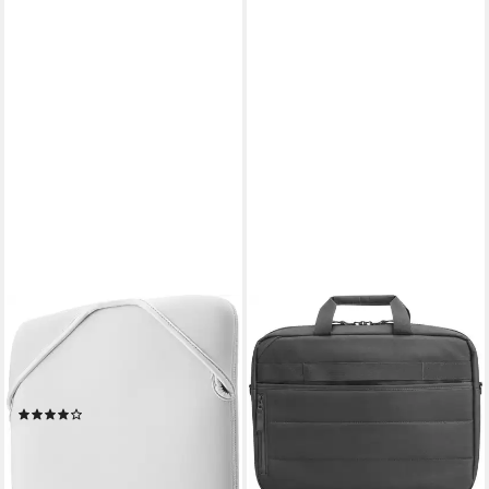
HP
HP
Laptoptasche Wende-
Laptoptasche Professional
Schutzhülle für 15,6-Zoll-Zoll-
15,6" Topload (1-tlg)
35,77 €
Laptop in Geo
UVP
49,99 €
(19)
-28%
18,89 €
UVP
22,99 €
lieferbar - in 3-4 Werktagen bei dir
-18%
lieferbar - in 3-4 Werktagen bei dir