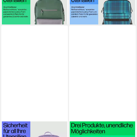
(grün)
XL Tartan plaid
29,99 €
40,00 €
lieferbar - in 3-4 Werktagen bei dir
lieferbar - in 3-4 Werktagen bei dir
HP
HP
Notebook-Rucksack Campus
Notebook-Rucksack 15,6 Zoll