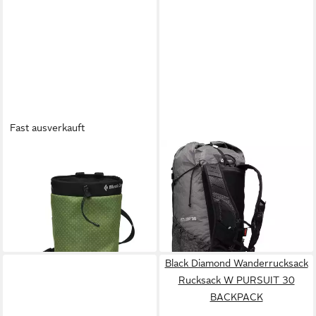
Fast ausverkauft
BLACK DIAMOND
BLACK DIAMOND
Beuteltasche GYM CHALK
Wanderrucksack Rucksack
BAG Palm Green
BETA LIGHT 30 BACKPACK
25,16 €
341,91 €
UVP
359,90 €
lieferbar - in 4-5 Werktagen bei dir
-5%
lieferbar - in 3-4 Werktagen bei dir
Black Diamond Wanderrucksack
Rucksack W PURSUIT 30
BACKPACK