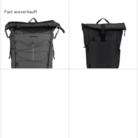
Fast ausverkauft
BLACKBEAT
BLACKBEAT
Rucksack Trondheim Windsor
Rucksack
49,40 €
45,90 €
69,95 €
69,95 €
-29%
-34%
lieferbar - in 3-4 Werktagen bei dir
lieferbar - in 3-4 Werktagen bei dir