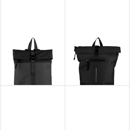
BLACKBEAT
BLACKBEAT
Rucksack Los Angeles Bruce
Rucksack New York Bruce
40,90 €
50,90 €
59,95 €
lieferbar - in 3-4 Werktagen bei dir
-15%
lieferbar - in 3-4 Werktagen bei dir