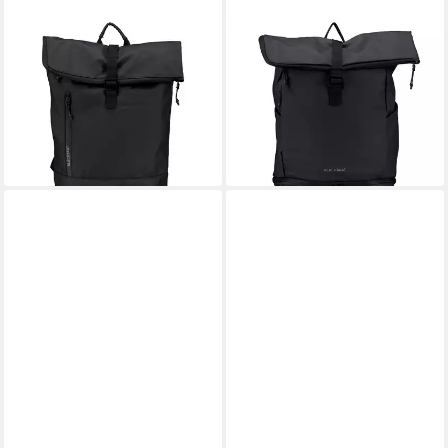
BLACKBEAT
BLACKBEAT
Rucksack
Rucksack
38,81 €
50,94 €
49,95 €
74,95 €
-22%
-32%
lieferbar - in 3-4 Werktagen bei dir
lieferbar - in 3-4 Werktagen bei dir