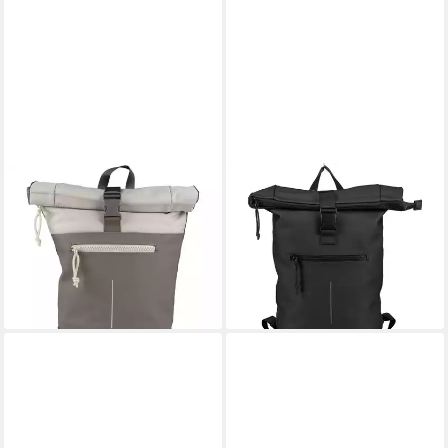
BLACKBEAT
BLACKBEAT
Rucksack Backham New York
Rucksack Wodz
50,90 €
50,90 €
59,95 €
59,95 €
-15%
-15%
lieferbar - in 3-4 Werktagen bei dir
lieferbar - in 3-4 Werktagen bei dir