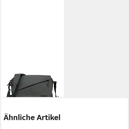
BLACKBEAT
Umhängetasche
35,94 €
44,95 €
-20%
lieferbar - in 3-4 Werktagen bei dir
Ähnliche Artikel