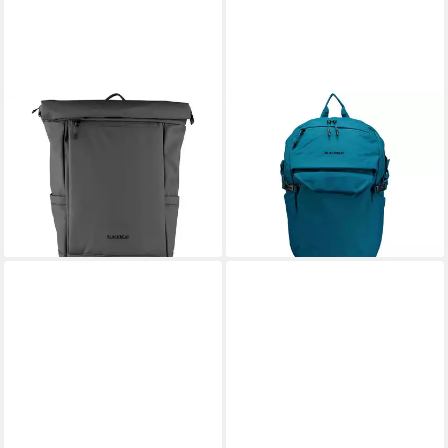
BLACKBEAT
BLACKBEAT
Rucksack
Rucksack
45,94 €
51,94 €
69,95 €
69,95 €
-34%
-26%
lieferbar - in 3-4 Werktagen bei dir
lieferbar - in 3-4 Werktagen bei dir