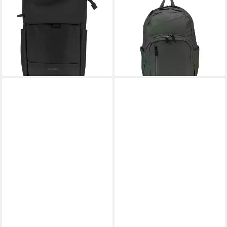
BLACKBEAT
BLACKBEAT
Rucksack
Rucksack
55,94 €
45,94 €
79,95 €
69,95 €
-30%
-34%
lieferbar - in 3-4 Werktagen bei dir
lieferbar - in 3-4 Werktagen bei dir