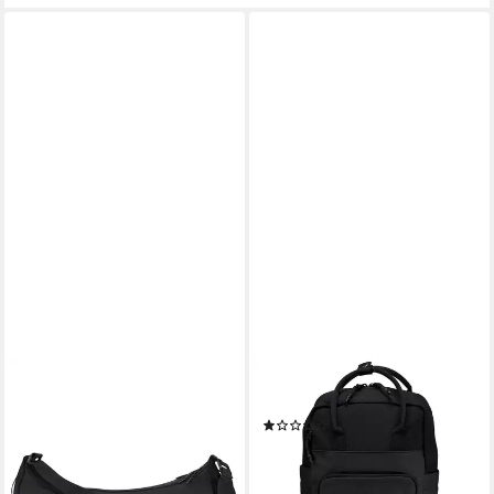
JOHNNY URBAN
BLACKBEAT
Umhängetasche Kaia XL Half
Rucksack
(1)
Moon Bag im Puffer Design,
45,94 €
69,95 €
16 Zoll, Große Crossbody Bag
-34%
in Halbmond Form,