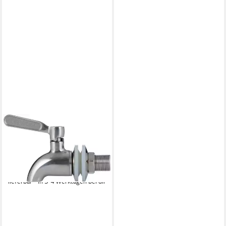
KILNER
Zapfhahn, Edelstahl,
hochwertig, leichtgängig
ab 17,11 €
UVP
19,95 €
-14%
lieferbar - in 3-4 Werktagen bei dir