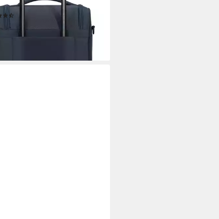
teck-System
(3)
1,80 €
rbar - in 2-3 Werktagen bei dir