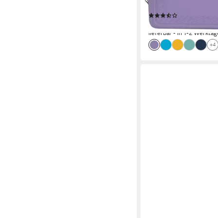
Bag Wash Bag
(3)
29,95 €
lieferbar - in 1-2 Werktag
+4