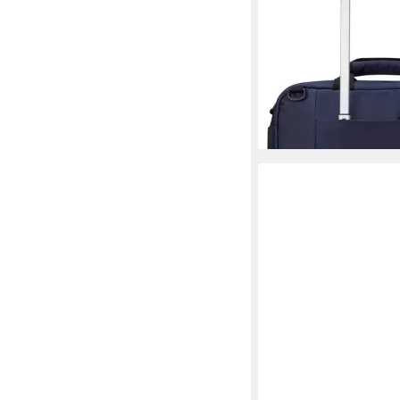
Bordtasche, Handgep
Reisegepäck Trolley-A
System Underseater
51,10 €
lieferbar - in 2-3 Werktag