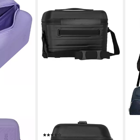
Fast 
AMERICAN TOURISTER®
AMER
AN GROOVE,
Beautycase Flashline, ABS
Bea
(3)
che Toiletry
Hand