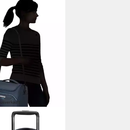
ausverkauft
ICAN TOURISTER®
utycase SUMMERRIDE,
gepäck Reisegepäck Trolley-