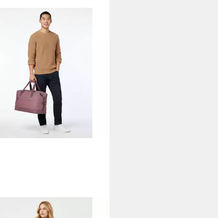
ICAN TOURISTER®
ender Urban Tide, Polyurethan