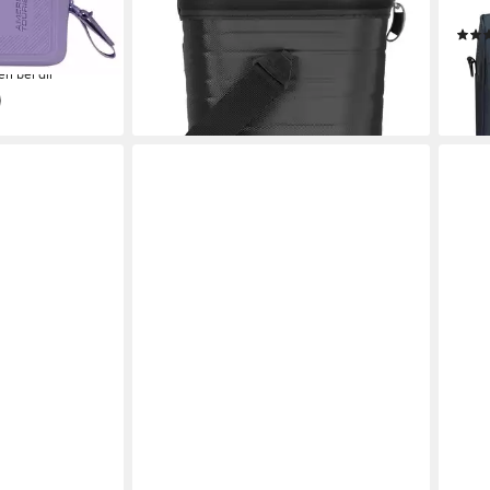
ab 46,71 €
UVP
54,95 €
Aufs
-15%
lieferbar - in 2-3 Werktagen bei dir
ab 4
en bei dir
liefe