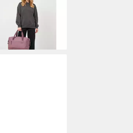
6 €
UVP
59,95 €
rbar - in 2-3 Werktagen bei dir