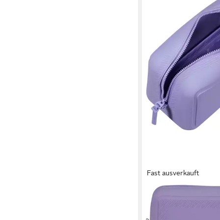
Fast ausverkauft
AMERICAN TOURISTER®
Kosmetiktasche URB
Kulturbeutel Kulturtas