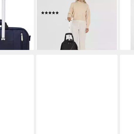
50,9
äck
Polyester
(1)
ufsteck-
-15%
ab 69,62 €
liefe
lieferbar - in 2-3 Werktagen bei dir
en bei dir