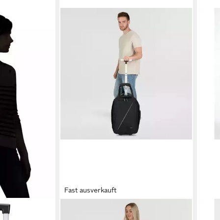
Fast ausverkauft
AMERICAN TOURISTER®
AMER
RIDE 3-Way
Kofferrucksack Take2Cabin,
Week