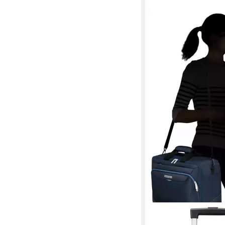
AMERICAN TOURISTER®
Reisetasche SUMMER