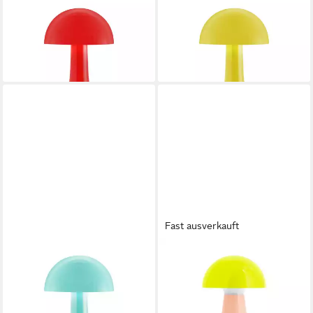
REMEMBER
REMEMBER
LED Tischleuchte Mini Filou
LED Tischleuchte Mini Filou
Rot
Gelb
31,90 €
31,90 €
lieferbar - in 2-3 Werktagen bei dir
lieferbar - in 2-3 Werktagen bei dir
Fast ausverkauft
REMEMBER
REMEMBER
LED Tischleuchte Mini Filou
LED Tischleuchte Bob Lime
49,90 €
Blau
lieferbar - in 2-3 Werktagen bei dir
31,90 €
lieferbar - in 2-3 Werktagen bei dir