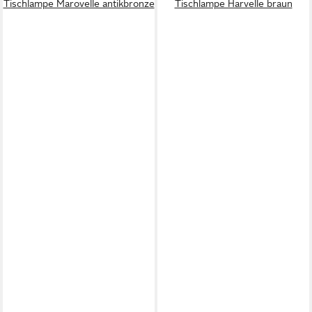
Tischlampe Marovelle antikbronze
Tischlampe Harvelle braun