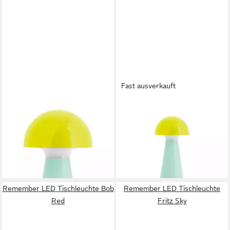
Fast ausverkauft
REMEMBER
REMEMBER
LED Tischleuchte, Remember
LED Tischleuchte Bobbi Gelb
31,99 €
Tischleuchte Bobbi - Yellow
lieferbar - in 2-3 Werktagen bei dir
34,90 €
lieferbar in 3 Wochen
Remember LED Tischleuchte Bob
Remember LED Tischleuchte
Red
Fritz Sky