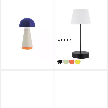
REMEMBER
REMEMBER
LED Tischleuchte Bobbi Blau
LED Tischleuchte OSCAR;
31,99 €
LED-Leuchte für Innen und
lieferbar - in 2-3 Werktagen bei dir
Außen mit Dimmfunktion;
Kabellos, LED fest integriert,
(4)
Warmweiß
ab 43,49 €
UVP
59,90 €
-27%
lieferbar - in 2-3 Werktagen bei dir