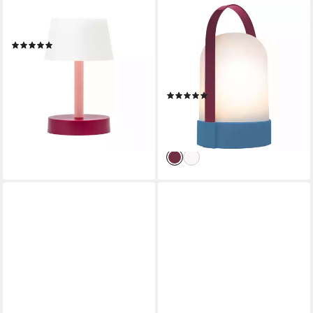
REMEMBER
REMEMBER
LED Tischleuchte Fritz Coral
LED Tischleuchte URI; LED-
(1)
Laterne mit Tragebügel &
33,90 €
UVP
39,90 €
Dimmfunktion; Kabellos, LED
-15%
fest integriert, Warmweiß
lieferbar - in 2-3 Werktagen bei dir
(1)
ab 33,49 €
UVP
39,90 €
-16%
lieferbar - in 2-3 Werktagen bei dir