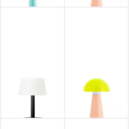
REMEMBER
REMEMBER
LED Tischleuchte Fritz Pure
LED Tischleuchte, Remember
33,90 €
UVP
39,90 €
Tischleuchte BOB in Lime
49,90 €
-15%
lieferbar - in 3-4 Werktagen bei dir
lieferbar - in 2-3 Werktagen bei dir