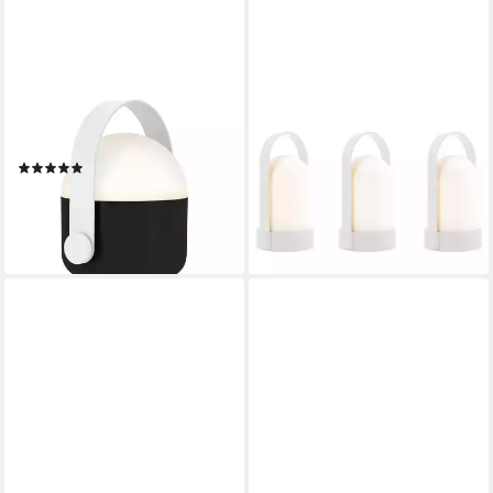
REMEMBER
REMEMBER
LED Tischleuchte, Remember
LED Tischleuchte URI
Leuchte OLE in Pure
Piccolos Pure, 3er Set, LED
(1)
fest integriert, warmweiß
34,90 €
ab 39,90 €
UVP
49,90 €
lieferbar - in 2-3 Werktagen bei dir
-20%
+1
lieferbar - in 2-3 Werktagen bei dir