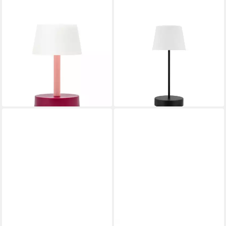
REMEMBER
REMEMBER
LED Tischleuchte, Remember
LED Tischleuchte, Remember
LED Tischleuchte FRITZ -
Tischleuchte Oscar - Pure
59,90 €
Coral
lieferbar - in 3-4 Werktagen bei dir
39,90 €
lieferbar in 3 Wochen