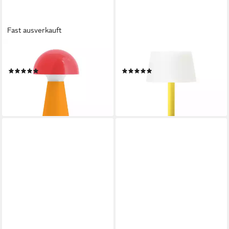
Fast ausverkauft
REMEMBER
REMEMBER
LED Tischleuchte Bobbi Coral
LED Tischleuchte Fritz Flora
(3)
(2)
31,99 €
33,90 €
UVP
39,90 €
lieferbar - in 2-3 Werktagen bei dir
-15%
lieferbar - in 2-3 Werktagen bei dir