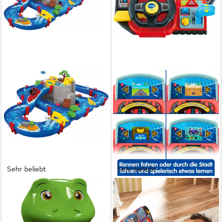
Sehr beliebt
Sehr beliebt
AQUAPLAY
VTECH®
Wasserbahn AquaPlay
Lernspielzeug Abenteuer
MountainLake, Made in
Lernlenkrad, mit LCD-