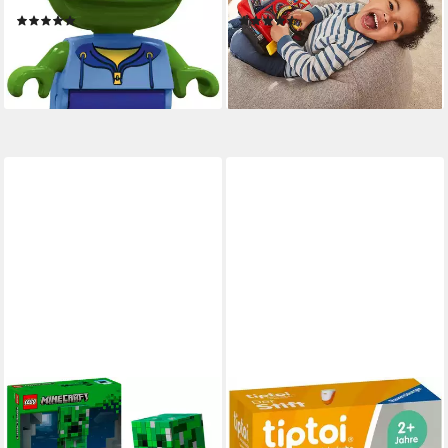
Germany
Farbbildschirm
(35)
(39)
ab 62,48 €
39,99 €
UVP
84,99 €
UVP
49,99 €
-26%
-20%
lieferbar - in 2-3 Werktagen bei dir
lieferbar - in 2-3 Werktagen bei dir