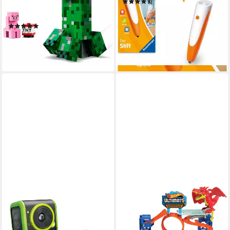
(111)
Konstruktionsspielsteine,
ab 41,58 €
UVP
52,99 €
(665 St), Made in Europe
-22%
(49)
lieferbar in 2 Wochen
29,65 €
UVP
39,99 €
-26%
lieferbar - in 1-2 Werktagen bei dir