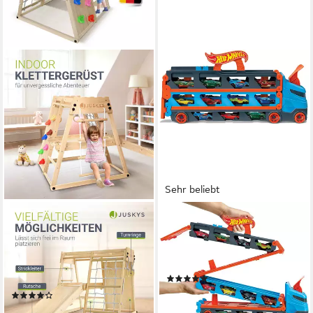
Sehr beliebt
JUSKYS
HOT WHEELS
Klettergerüst Mini, für Kinder,
Spielzeug-Transporter 2-in-1
Holz, Indoor Spielplatz
Rennbahn-Transporter, mit
klappbar, Rutsche &
drei Hot Wheels Fahrzeugen
(142)
Kletterwand
ab 36,09 €
(15)
lieferbar - in 1-2 Werktagen bei dir
ab 179,99 €
249,99 €