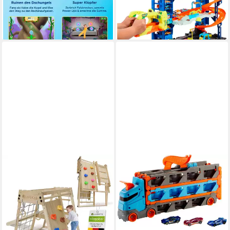
lieferbar - in 1-2 Werktagen bei dir
ab 107,59 €
UVP
154,99 €
-31%
lieferbar - in 2-3 Werktagen bei dir