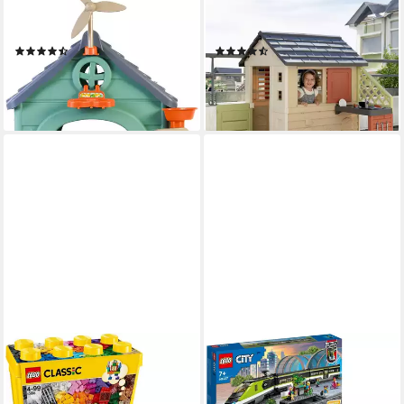
Spielhaus Recycled Eco, Made
Spielhaus Smoby Life Natur
in Europe
mit Küche, Made in Europe
(66)
(40)
98,48 €
129,00 €
UVP
169,99 €
UVP
199,99 €
-42%
-35%
lieferbar - in 2-3 Werktagen bei dir
lieferbar - in 2-3 Werktagen bei dir