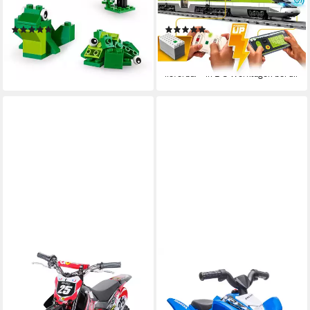
(790 St), Made in Europe
(764 St)
(511)
(76)
34,99 €
112,41 €
UVP
49,99 €
UVP
159,99 €
-30%
-30%
lieferbar - in 1-2 Werktagen bei dir
lieferbar - in 2-3 Werktagen bei dir