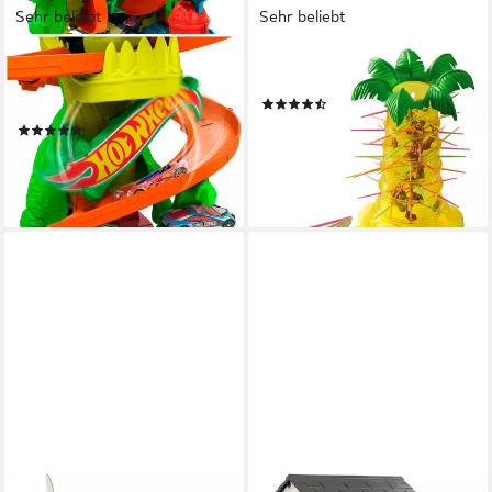
Sehr beliebt
Sehr beliebt
HOT WHEELS
MATTEL GAMES
Autorennbahn Hot Wheels
Spiel S.O.S Affenalarm
(242)
City T-Rex-Feuerschlacht
ab 16,70 €
UVP
25,99 €
(20)
ab 31,99 €
UVP
39,99 €
-36%
lieferbar - in 1-2 Werktagen bei dir
-20%
lieferbar - in 1-2 Werktagen bei dir