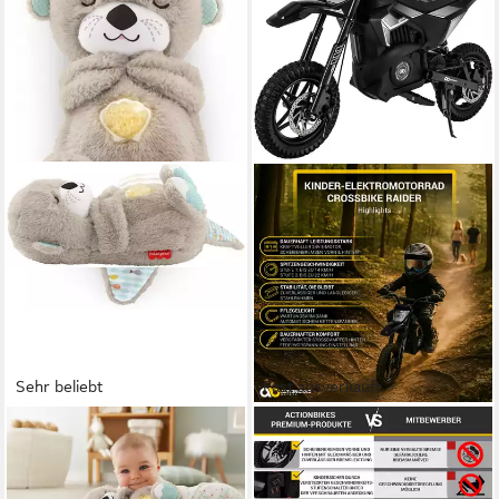
Sehr beliebt
Fast ausverkauft
FISHER-PRICE®
ACTIONBIKES MOTORS
Plüschfigur Schlummer-Otter,
Elektro-Kindermotorrad
Einschlafhilfe, mit sanftem
Kinder Crossbike Raider