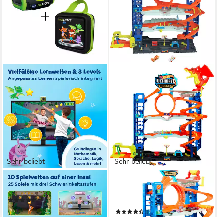
Sehr beliebt
Sehr beliebt
VTECH®
HOT WHEELS
Spiel LeapMOVE, Videospiel
Spiel-Parkgarage Ultimative
(32)
Garage
75,15 €
(26)