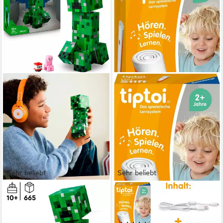
Sehr beliebt
Sehr beliebt
LEGO®
RAVENSBURGER
Der Creeper (21276), LEGO
Spiel tiptoi® Der Stift, Made in
Minecraft
Europe