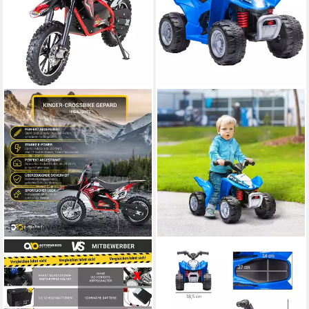
Fast ausverkauft
ACTIONBIKES MOTORS
AIYAPLAY
Elektro-Kindermotorrad
Elektro-Kinderquad mit
Crossbike Gepard 500W
Hilfsrad,
Minicross elektro, Dirt Bike,
Aktivierungsschlüssel,