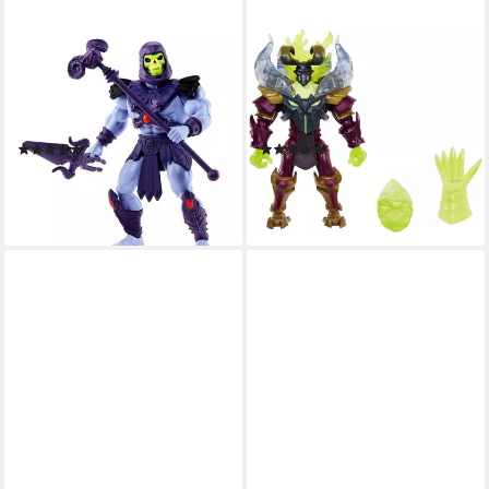
MATTEL®
MATTEL®
Actionfigur Masters of the
Actionfigur UNO - Masters of
Universe Origins, Wave 9:
the Universe, inklusive
Skeletor 200X
Handschuh & Schild
(5)
(1)
ab 13,55 €
ab 11,99 €
16,90 €
lieferbar - in 2-3 Werktagen bei dir
-20%
lieferbar - in 4-5 Werktagen bei dir