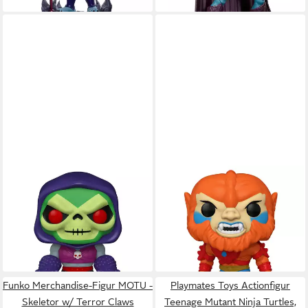
FUNKO
FUNKO
Merchandise-Figur Masters of
Merchandise-Figur Masters of
the Universe - Skeletor
the Universe - Beast Man -
w/Terror Claws #51439
Exclusive #50677
ab 13,99 €
ab 34,99 €
lieferbar - in 2-3 Werktagen bei dir
lieferbar - in 2-3 Werktagen bei dir
Funko Merchandise-Figur MOTU -
Playmates Toys Actionfigur
Skeletor w/ Terror Claws
Teenage Mutant Ninja Turtles,