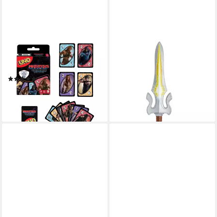
MATTEL GAMES
MATTEL®
Spiel UNO Masters of the
Spielfigur Masters of the
Universe, Gesellschaftsspiel
Universe, Basic Power Sword
(1)
ab 9,99 €
UVP
12,99 €
ab 9,98 €
UVP
12,99 €
-23%
-23%
lieferbar - in 1-2 Werktagen bei dir
lieferbar - in 1-2 Werktagen bei dir