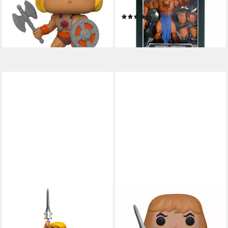
the Universe - He-Man
18 cm
(1)
ab 27,99 €
ab 9,99 €
lieferbar - in 2-3 Werktagen bei dir
lieferbar - in 2-3 Werktagen bei dir
IRON STUDIOS
FUNKO
Merchandise-Figur Masters
Merchandise-Figur Masters of
Of The Universe Mini Co. PVC
the Universe - He-Man