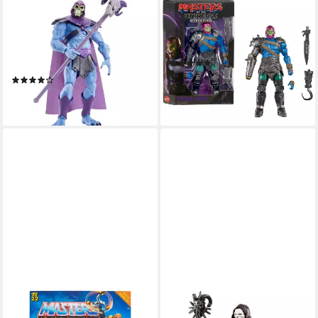
MATTEL®
MATTEL®
Actionfigur Masters of the
Actionfigur Masters of the
Universe: Revelation
Universe, Chronicles Trap-
Masterverse 2021 Skeletor
Jaw
(3)
18 cm
ab 26,59 €
UVP
32,99 €
(4)
ab 12,99 €
-19%
lieferbar - in 2-3 Werktagen bei dir
lieferbar - in 1-2 Werktagen bei dir
MATTEL®
MATTEL®
Actionfigur Masters of the
Actionfigur Masters of the