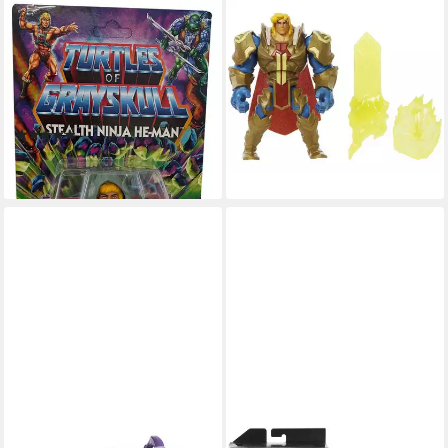
MATTEL®
MATTEL®
Actionfigur Turtles Of
Actionfigur Masters of the
Grayskull Stealth Ninja He-
Universe Actionfigur - He-
Man Masters Of The
Man (15cm), inklusive
Universe, bew
Schwert & Schild
(3)
ab 11,99 €
ab 19,95 €
lieferbar - in 2-3 Werktagen bei dir
lieferbar - in 3-4 Werktagen bei dir