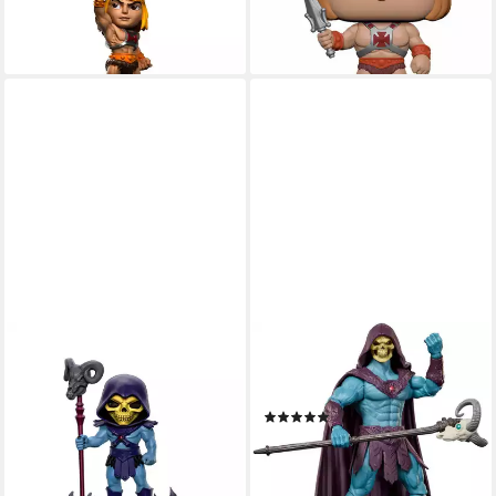
Figur He-Man 24 cm
#47748
ab 49,99 €
ab 13,99 €
lieferbar - in 2-3 Werktagen bei dir
lieferbar - in 2-3 Werktagen bei dir
IRON STUDIOS
MATTEL®
Merchandise-Figur Masters
Actionfigur Masters of the
Of The Universe Mini Co. PVC
Universe, Skeletor
(1)
Figur Skeletor 18 cm
ab 11,33 €
UVP
12,99 €
ab 49,99 €
-13%
lieferbar - in 2-3 Werktagen bei dir
lieferbar - in 1-2 Werktagen bei dir