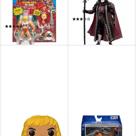
Universe Origins Deluxe
Universe Masterverse Deluxe
2022 Flying Fists He-Man 14
Movie Skeletor 18 cm
(2)
cm
ab 49,99 €
(3)
lieferbar - in 2-3 Werktagen bei dir
ab 22,95 €
lieferbar - in 2-3 Werktagen bei dir
FUNKO
MATTEL®
Merchandise-Figur SUPER
Actionfigur MOTU Revelation
SIZED POP! 25cm Masters of
Masterverse 2021 Beast Man