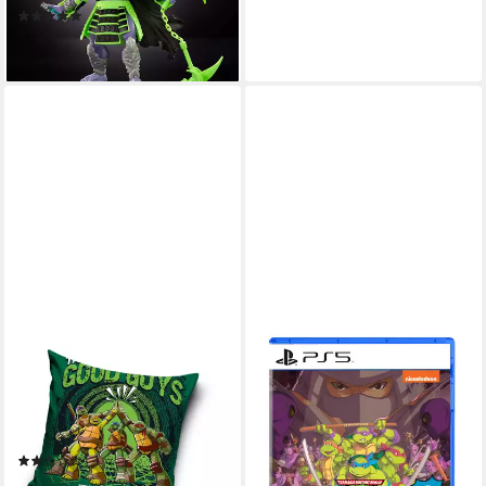
(1)
ab 24,90 €
lieferbar - in 4-5 Werktagen bei dir
TEENAGE MUTANT NINJA
TURTLES
Dekokissen Teenage Mutant
Ninja Turtles Kissen
Dekokissen 40 x 40 cm
(1)
12,99 €