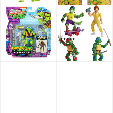
PLAYMATES TOYS
PLAYMATES TOYS
Actionfigur Die Abenteuer
Actionfigur Teenage Mutant
der Teenage Mutant Ninja
Ninja Turtles, (Mondo Gecko,
Turtles Mix 'n Match
April O´Neil, Raphael &
Actionfigu
Leonardo), Adventure Heroes
(1)
13,95 €
UVP
18,99 €
4er Pack
ab 109,90 €
-27%
lieferbar - in 4-5 Werktagen bei dir
lieferbar - in 8-10 Werktagen bei
dir