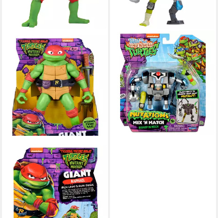
PLAYMATES TOYS
Actionfigur Die Abenteuer
der Teenage Mutant Ninja
Turtles Mix 'n Match
Actionfigu
13,95 €
UVP
18,99 €
-27%
lieferbar - in 8-10 Werktagen bei
dir
PLAYMATES TOYS
Merchandise-Figur Teenage
Mutant Ninja Turtles: Mutant
Mayhem Action Figur Giant
Raphael
ab 19,01 €
lieferbar - in 8-10 Werktagen bei