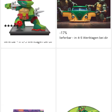
Sammelfigur Mighty
Spielzeug-Auto Turtles
JaxxSerie Sammelfiguren,
Leonardo 1962 VW Bus ca.
Boxinhalt: 6 zufällig sortierte
18 cm inkl. Die-Cast Figur
Figuren (6 reguläre, 1
Leonardo
(1)
24,99 €
seltene)
UVP
29,99 €
21,99 €
UVP
24,99 €
-17%
-12%
lieferbar - in 4-5 Werktagen bei dir
lieferbar - in 2-3 Werktagen bei dir
TEENAGE MUTANT NINJA