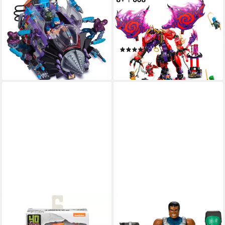
Actionfigur Teenage Mutant
Chaosdrache Donnerzahn
Ninja Turtles, (Größe ca. 15
(71832), LEGO® Ninjago
cm)
Konstruktionsspielsteine,
(1)
(668 St), Made in Europe
ab 69,90 €
(17)
lieferbar - in 4-5 Werktagen bei dir
68,92 €
lieferbar - in 1-2 Werktagen bei dir