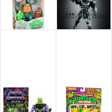
Anniversary 10 cm
Grayskull Actionfigur Clamp
ab 24,90 €
Cha
lieferbar - in 4-5 Werktagen bei dir
(3)
27,29 €
lieferbar - in 2-3 Werktagen bei dir
PLAYMATES TOYS
Actionfigur Teenage Mutant
Ninja Turtles Adventure
Heroes, Action Figur ca. 12