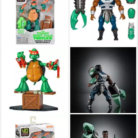
PLAYMATES TOYS
HEO
Actionfigur Teenage Mutant
Actionfigur Masters of
Ninja Turtles 40th
Universe Origins Turtles of