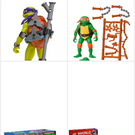
PLAYMATES TOYS
PLAYMATES TOYS
Actionfigur Die Abenteuer
Actionfigur Mutant Mayhem
der Teenage Mutant Ninja
10cm Figur, (inkl. Waffe im
Turtles Mix 'n Match
filmgetreuen Design), TMNT
Actionfigu
Figur: Michelangelo
ab 19,26 €
ab 19,90 €
lieferbar - in 8-10 Werktagen bei
lieferbar - in 4-5 Werktagen bei dir
dir