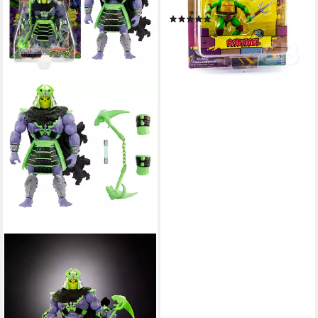
cm groß und mit Zubehör
(5)
ab 24,90 €
lieferbar - in 4-5 Werktagen bei dir
MATTEL®
Actionfigur Turtles of
Grayskull, (Größe: 14 cm,
Masters of the Universe x
Teenage Mutant Ninja Turtles)