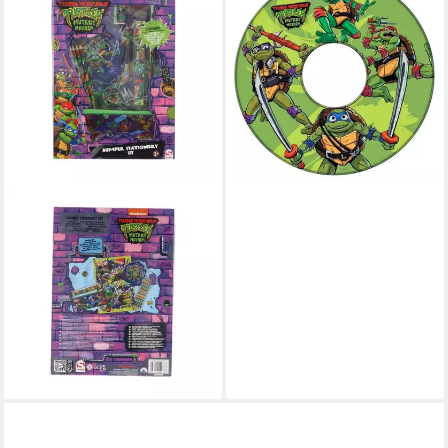
TURTLES
Schwimmring Teenage
Mutant Ninja Turtles
Schwimmring 51 cm (1-tlg)
8,95 €
UVP
14,99 €
-40%
lieferbar - in 8-10 Werktagen bei
dir
TEENAGE MUTANT NINJA
TURTLES
Kreativset Teenage Mutant
Ninja Turtles Schreibset
Geschenk für Kinder
12,95 €
UVP
22,99 €
-44%
lieferbar - in 8-10 Werktagen bei
dir