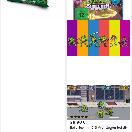
lieferbar - in 2-3 Werktagen bei dir
PLAYSTATION 5
Teenage Mutant Ninja Turtles:
Shredder's Revenge -
[Playstation 5]
(6)
39,90 €
lieferbar - in 2-3 Werktagen bei dir