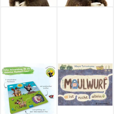
lieferbar - in 4-5 Werktagen bei dir
lieferbar - in 4-5 Werktagen bei dir
Maulwurf ist nicht allein /
Maya Tatsukawa
15,00 €
lieferbar - in 2-3 Werktagen bei dir