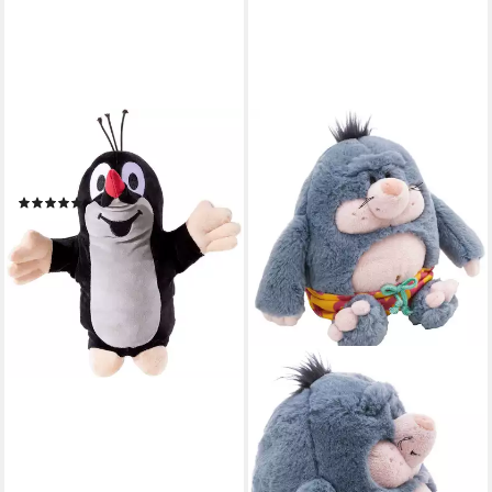
HEUNEC®
Handpuppe Kleiner Maulwurf
GRS
(1)
ab 12,49 €
UVP
14,99 €
-17%
lieferbar - in 6-8 Werktagen bei dir