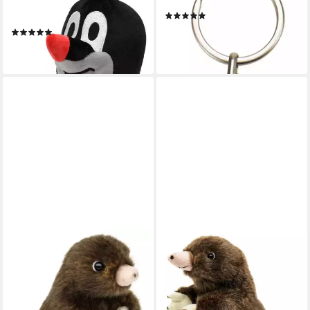
Maulwurf - Plüschfigur
Maulwurf - Einkaufschip Hose
(2)
(30cm)
10,65 €
(1)
lieferbar - in 3-4 Werktagen bei dir
42,13 €
lieferbar - in 3-4 Werktagen bei dir