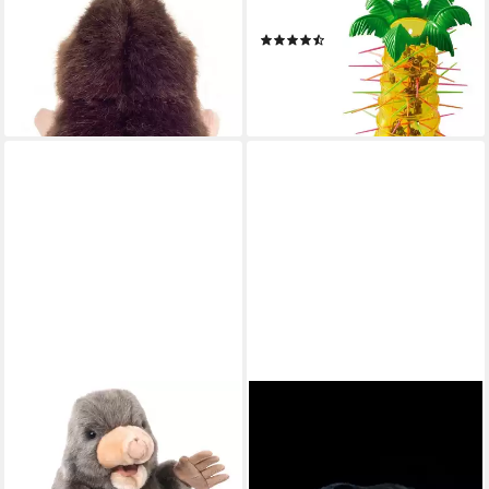
Kuscheltier Maulwurf 17 cm
Spiel S.O.S Affenalarm
(241)
ab 13,99 €
ab 17,87 €
UVP
25,99 €
lieferbar - in 2-3 Werktagen bei dir
-31%
lieferbar - in 1-2 Werktagen bei dir