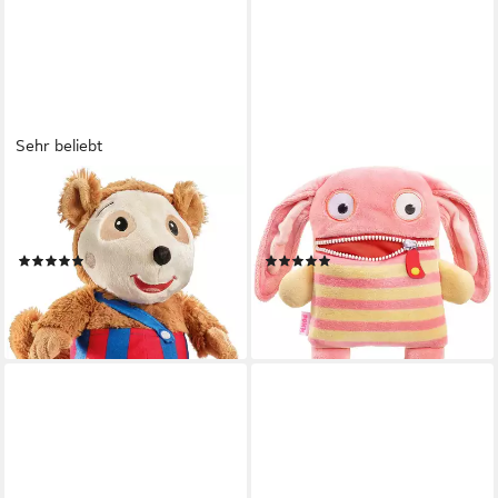
Sehr beliebt
SCHMIDT SPIELE
SCHMIDT SPIELE
Kuscheltier Bobo
Plüschfigur Sorgenfresser
Siebenschläfer Plüsch
Pomm
(84)
(1)
ab 24,90 €
ab 18,73 €
UVP
20,99 €
lieferbar in 8 Wochen
-11%
lieferbar in 2 Wochen