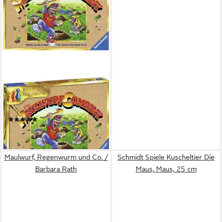
RAVENSBURGER
Spiel Die Maulwurf Company,
Made in Europe
(21)
ab 34,56 €
lieferbar - in 2-3 Werktagen bei dir
Maulwurf, Regenwurm und Co. /
Schmidt Spiele Kuscheltier Die
Barbara Rath
Maus, Maus, 25 cm