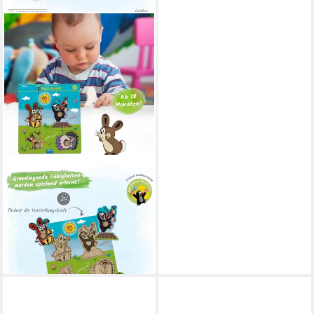
TRÖTSCH VERLAG
Spiel Maulwurf Holzpuzzle -
Legespiel für Kinder ab 18
Monaten
17,89 €
lieferbar - in 6-7 Werktagen bei dir