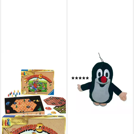
Kuscheltier Der kleine
Maulwurf, Plüschfigur
Maulwurf 12 cm
(1)
16,95 €
lieferbar - in 2-3 Werktagen bei dir