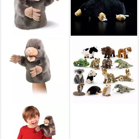
TINISU
Plüschfigur Realistische Tier
Kuscheltiere – Realistische
und Weiche Plüschtiere
ab 29,99 €
lieferbar - in 6-8 Werktagen bei dir
FOLKMANIS HANDPUPPEN
Handpuppe Folkmanis
Handpuppe kleiner Maulwurf
3141 (Packung)