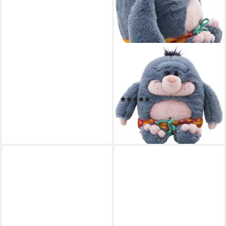
NICI
Kuscheltier Spring Summer,
Maulwurf Berti Bermuda, 30
cm schlenkernd
(1)
ab 15,70 €
UVP
26,99 €
-42%
lieferbar - in 1-2 Werktagen bei dir