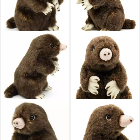
UNI-TOYS
UNI-TOYS
Kuscheltier Maulwurf - 14 cm
Kuscheltier Maulwurf - 19 cm
(Höhe) - Plüschtier, zu 100 %
(Höhe) - Plüsch, Plüschtier, zu
recyceltes Füllmaterial
100 % recyceltes Füllmaterial
16,95 €
19,95 €