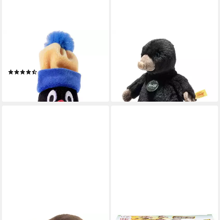
HEUNEC®
STEIFF
Kuscheltier Kleiner Maulwurf
Kuscheltier
ab 44,90 €
mit Mütze
lieferbar - in 2-3 Werktagen bei dir
(2)
ab 8,99 €
lieferbar - in 6-8 Werktagen bei dir