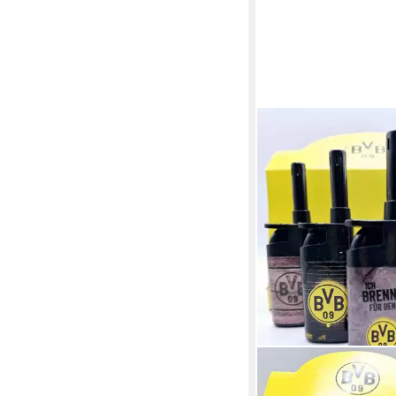
BVB
Feuerzeuge 5x Borus