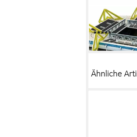
BVB
3D-Puzzle BVB Stadio
Puzzleteile
(2)
22,99 €
lieferbar - in 2-3 Werktag
Ähnliche Arti