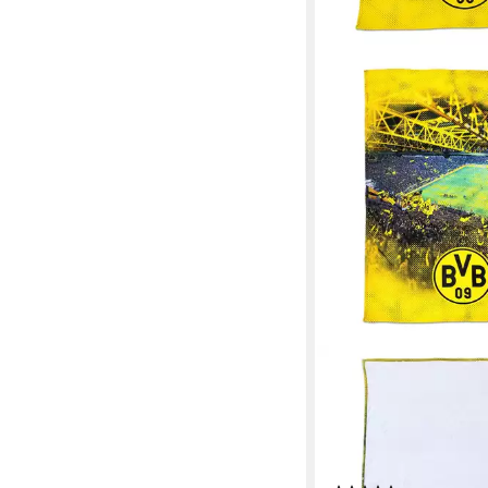
BVB
Kopfkissen BVB-Fleec
Stadionprint (150x200
100 % Polyester, Bezu
Polyester, Rückenschl