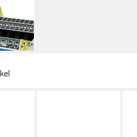
npuzzle 3D,
en bei dir
kel