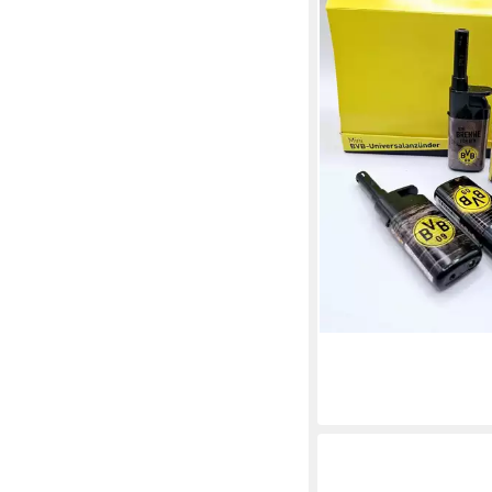
Lizenz Fussball Fan Ar
schwarz (5-St., 5 Stüc
Stabfeuerzeug
15,49 €
(3,10 €/ 1 Stk)
lieferbar - in 3-4 Werktag