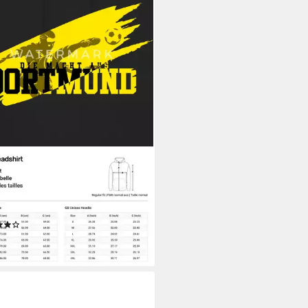
ADSHIRT
ie Die Macht Aus Dortmund
arz-Gelb Fußball Fan Unisex
ie (1-tlg)
(4)
9 €
rbar - in 4-5 Werktagen bei dir