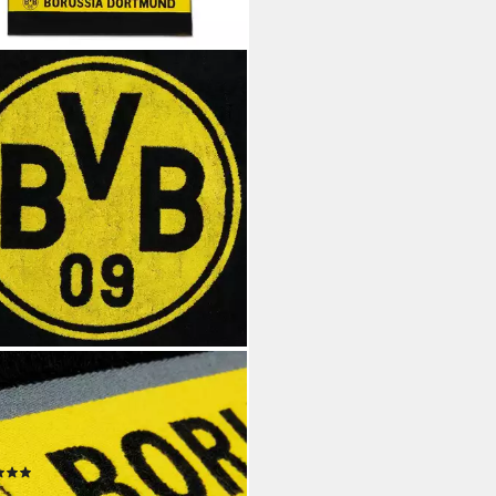
tuch BVB-Badetuch Emblem
150 cm, Baumwolle (Packung, 1-
mit Schlaufe
(6)
0 €