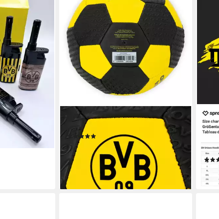
tikel gelb
k), universal
en bei dir
BVB
SPRE
Fußball BVB Ball Relief Gr. 5 (1-St)
Hood
(3)
Schw
20,00 €
Hood
lieferbar - in 6-8 Werktagen bei dir
36,9
liefe