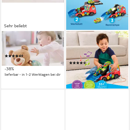
Sehr beliebt
VTECH®
VTECH®
Kuscheltier VTechBaby,
Spielzeug-Transporter Babys
Krabbel mit mir - Bär
Autotransporter, mit Licht und
(323)
Sound
ab 24,67 €
UVP
39,99 €
(19)
ab 16,99 €
-38%
UVP
19,99 €
lieferbar - in 1-2 Werktagen bei dir
-15%
lieferbar - in 1-2 Werktagen bei dir