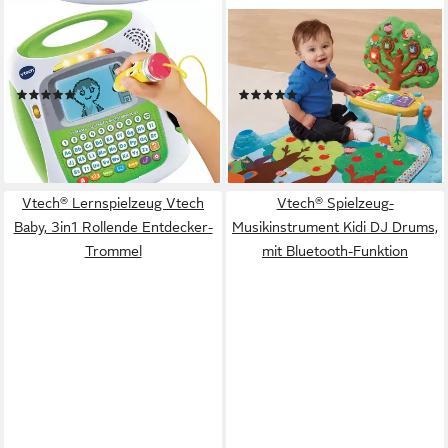
VTECH®
VTECH®
Lernspielzeug Professor
Spielbogen VTechBaby, Musik
Schreibfix Buchstabenspaß
Spieldecke
(56)
(375)
ab 28,88 €
ab 46,30 €
UVP
59,99 €
lieferbar - in 1-2 Werktagen bei dir
-23%
lieferbar - in 2-4 Werktagen bei dir
Vtech® Lernspielzeug Vtech
Vtech® Spielzeug-
Baby, 3in1 Rollende Entdecker-
Musikinstrument Kidi DJ Drums,
Trommel
mit Bluetooth-Funktion