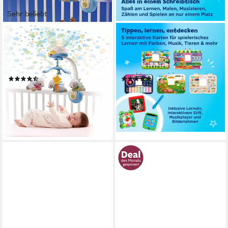
Sehr beliebt
VTECH®
VTECH®
Mobile VTechBaby,
Spieltisch 6-in-1 Magischer
Schäfchen-Mobile, mit Licht-
Schreibtisch, mit Licht und
und Soundeffekten
Sound
(274)
(11)
ab 39,00 €
63,95 €
UVP
44,99 €
UVP
74,99 €
-13%
-15%
lieferbar - in 1-2 Werktagen bei dir
lieferbar - in 2-4 Werktagen bei dir