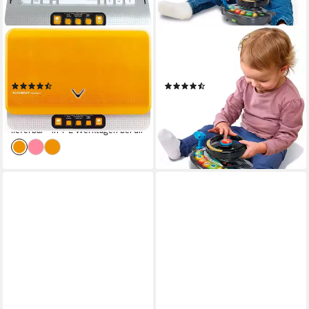
VTECH®
VTECH®
Kindercomputer School & Go,
Lernspielzeug Babys 3-in-1
Schulstart Laptop E
Traktor & Rasenmäher
(228)
(2)
ab 37,22 €
ab 45,99 €
UVP
45,99 €
UVP
59,99 €
nur diesen Monat
-19%
-23%
lieferbar - in 1-2 Werktagen bei dir
lieferbar - in 2-4 Werktagen bei dir