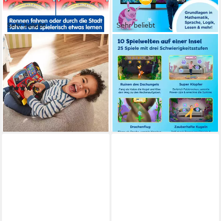
Sehr beliebt
Sehr beliebt
VTECH®
VTECH®
Lernspielzeug Abenteuer
Spiel LeapMOVE, Videospiel
(32)
Lernlenkrad, mit LCD-
67,99 €
UVP
79,99 €
Farbbildschirm
-15%
(39)
lieferbar - in 1-2 Werktagen bei dir
42,45 €
UVP
49,99 €
-15%
lieferbar - in 1-2 Werktagen bei dir