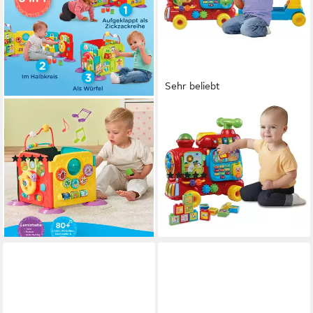
Sehr beliebt
VTECH®
VTECH®
Lernspielzeug Babys 3-in-1
Spielzeug-Eisenbahn
Spielwelt, mit Licht und Sound
VTechBaby, ABC-Eisenbahn,
(10)
(15-tlg)
37,99 €
UVP
45,99 €
(245)
ab 49,99 €
-17%
UVP
69,99 €
lieferbar - in 2-4 Werktagen bei dir
-29%
lieferbar - in 2-4 Werktagen bei dir