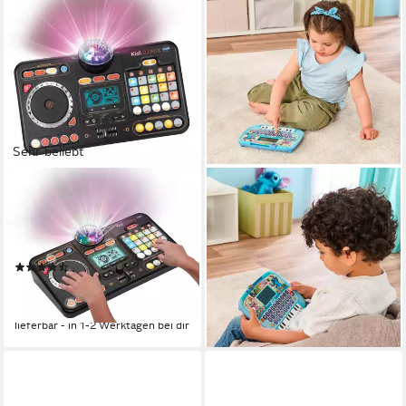
Sehr beliebt
VTECH®
VTECH®
Lerntablet Kiditronics, Kidi DJ
Lerntablet Stitch
23,21 €
Mix, mit Licht- und
UVP
29,99 €
Soundeffekten
-23%
(37)
lieferbar - in 1-2 Werktagen bei dir
44,99 €
UVP
69,99 €
-36%
lieferbar - in 1-2 Werktagen bei dir