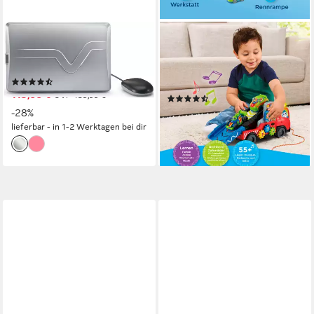
VTECH®
VTECH®
Kindercomputer School & Go,
Spielzeug-Transporter Babys
Genio Lernlaptop XL
Autotransporter, mit Licht und
(19)
Sound
115,99 €
UVP
159,99 €
(19)
ab 16,99 €
-28%
UVP
19,99 €
lieferbar - in 1-2 Werktagen bei dir
-15%
lieferbar - in 1-2 Werktagen bei dir