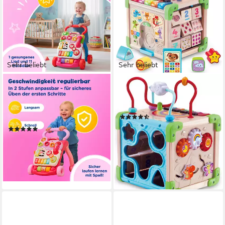
Sehr beliebt
Sehr beliebt
VTECH®
VTECH®
Lauflernwagen VTechBaby,
Motorikwürfel Vtech Baby,
Spiel-und Laufwagen, mit 11
Interaktiver Holz-Spielwürfel
(35)
Kindermelodien
ab 25,99 €
UVP
44,99 €
(674)
ab 32,57 €
UVP
44,99 €
-42%
-28%
lieferbar - in 1-2 Werktagen bei dir
lieferbar - in 1-2 Werktagen bei dir