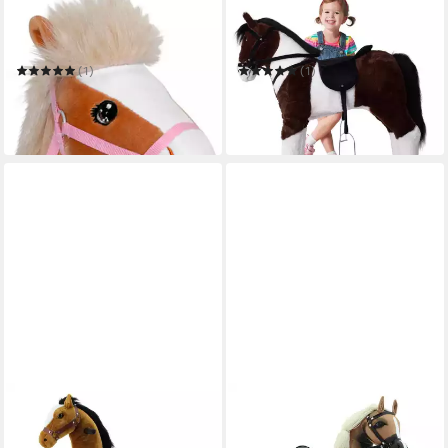
BABY BORN
TE-TREND
Puppentier Hobby Horsing
Reitpferd 70 cm Spielzeug
Set 43cm
Schaukelpferd Pferd zum
Draufsitzen braun
(1)
(1)
ab 17,46 €
84,97 €
UVP
21,99 €
in 3-4 Werktagen bei dir
-21%
in 2-3 Werktagen bei dir
SWEETY-TOYS
HAASENSTRAUCH
Reittier Sweety Toys 7363
Stehpferd Haasenstrauch
Reittier Pferd BROWNIE auf
Sweety Toys Spielpferd