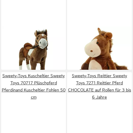
SWEETY-TOYS
SWEETY-TOYS
Stehtier Sweety Toys
Kuscheltier Sweety Toys
Premium Edition 13692 Polo
70716 Plüschpferd
119,99 €
19,99 €
das Pony
Pferdinand Kuscheltier
199,00 €
in 3-4 Werktagen bei dir
Fohlen 35 cm
-40%
in 3-4 Werktagen bei dir
Sweety-Toys Kuscheltier Sweety
Sweety-Toys Reittier Sweety
Toys 70717 Plüschpferd
Toys 7271 Reittier Pferd
Pferdinand Kuscheltier Fohlen 50
CHOCOLATE auf Rollen für 3 bis
cm
6 Jahre