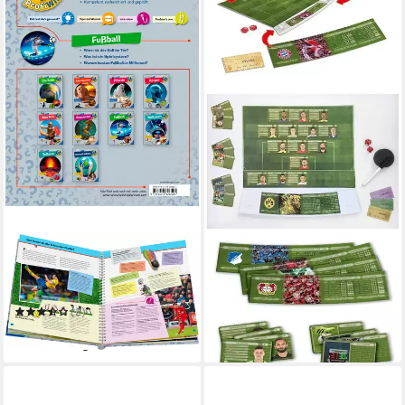
RAVENSBURGER
CLEMENTONI®
Wieso? Weshalb? Warum?,
Spiel Heimspiel Bundesliga
ProfiWissen, Band 15 Fußball
Manager Spiel
28,99 €
/
(2)
in 2-3 Werktagen bei dir
14,99 €
in 1-2 Werktagen bei dir