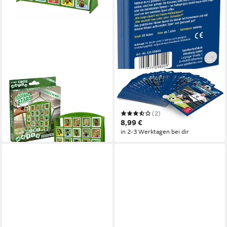
WINNING MOVES
ASS ALTENBURGER
Spiel Top Trumps Match Mini
Spiel 22509800 - Quizspiel
- World Football Stars
Fußball
14,95 €
(2)
in 2-3 Werktagen bei dir
8,99 €
in 2-3 Werktagen bei dir