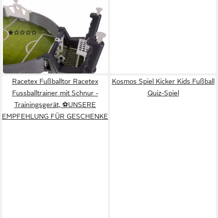
Tischfußballspiel Tischkicker
Fußballspiel
(2)
21,90 €
28,90 €
-24%
in 7-9 Werktagen bei dir
Racetex Fußballtor Racetex
Kosmos Spiel Kicker Kids Fußball
Fussballtrainer mit Schnur -
Quiz-Spiel
Trainingsgerät, ⚽UNSERE
EMPFEHLUNG FÜR GESCHENKE