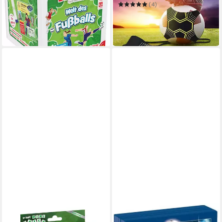
Training Taille Gürtel
ab 17,30 €
(4)
in 3-4 Werktagen bei dir
ab 12,99 €
27,99 €
-54%
in 4-5 Werktagen bei dir