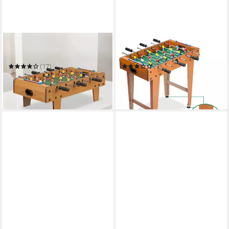
RELAXDAYS
SPIELWERK
Tischfußballspiel Tischkicker
Tischfußballspiel
(17)
(7)
29,99 €
36,95 €
UVP
59,99 €
in 2-3 Werktagen bei dir
-50%
in 2-3 Werktagen bei dir