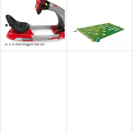
SMOBY
KOSMOS
Lernspielzeug V8 Driver -
Spiel Torjäger
14,90 €
Fahrsimulator
leider ausverkauft
(119)
59,27 €
UVP
74,99 €
-21%
in 2-4 Werktagen bei dir