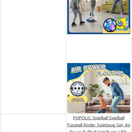
POPOLIC
Spielball Air Power Fußball,
Wiederaufladbar Indoor
Fußball, LED-Fussball
(9)
ab 17,29 €
UVP
27,15 €
-36%
in 2-3 Werktagen bei dir
POPOLIC Spielball Spielball
Fussball Kinder Spielzeug Set, Air
Power Fußball (mit Bunte LED-