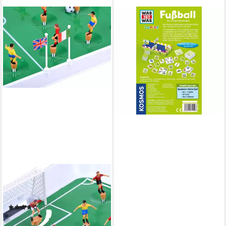
KOSMOS
Spiel Was ist was - Junior
Fußball
ab 11,30 €
in 3-4 Werktagen bei dir
COIL
Tischfußballspiel
Frühlingstischfußball,
Arcade-Spiel, Fußballplatz
(5)
25,99 €
in 4-5 Werktagen bei dir