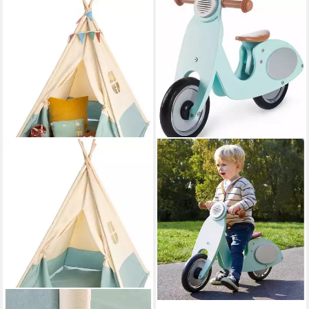
PINOLINO®
Laufrad Wanda, mint
(5)
64,26 €
UVP
125,00 €
-49%
lieferbar - in 6-8 Werktagen bei dir
PINOLINO®