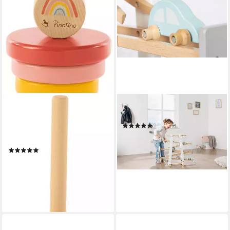
PINOLINO®
PINOLINO®
Stapelspielzeug Stapelturm
Kugelbahn Kuno
(9)
Ruby, aus Holz, FSC® -
81,63 €
UVP
125,00 €
schützt Wald
-35%
(1)
lieferbar - in 6-8 Werktagen bei dir
15,96 €
UVP
17,90 €
-11%
lieferbar - in 6-8 Werktagen bei dir