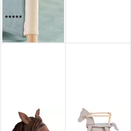
Spielzelt Tipi Yuma mit
Zeltstangen aus Holz
(2)
87,77 €
UVP
125,00 €
-30%
lieferbar - in 6-8 Werktagen bei dir