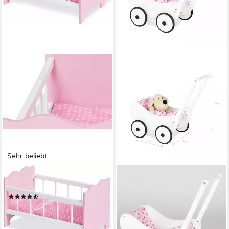
Sehr beliebt
PINOLINO®
PINOLINO®
Puppenbett Jasmin (Set, 4tlg)
Lauflernwagen Trixi
(55)
Puppenwagen inkl. Bettzeug -
28,57 €
UVP
38,90 €
Lauflernhilfe aus Holz, (1-tlg),
-27%
mit Bremssystem, aus Holz,