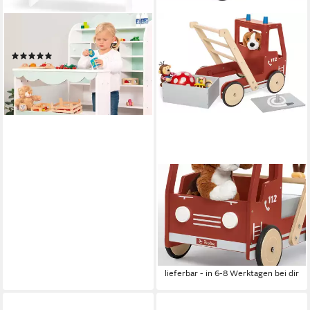
PINOLINO®
Kaufladen Wilma
(7)
118,89 €
UVP
189,00 €
-37%
lieferbar - in 6-8 Werktagen bei dir
PINOLINO®
Lauflernwagen
Feuerwehrauto Fred, aus
Holz
112,48 €
UVP
135,00 €
-17%
lieferbar - in 6-8 Werktagen bei dir