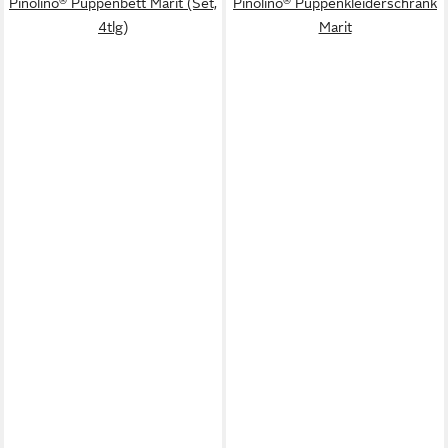
Pinolino® Puppenbett Marit (Set,
Pinolino® Puppenkleiderschrank
4tlg)
Marit