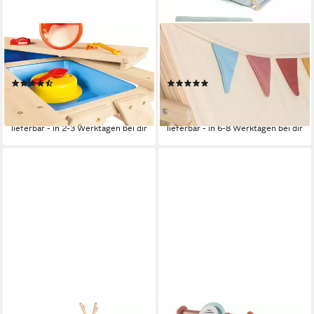
PINOLINO®
PINOLINO®
Wasserspieltisch Matsch-Nicki
Spielzelt Yuma mit
für 4, BxLxH: 88x889x51 cm
Zeltstangen aus Holz
(13)
(1)
73,23 €
86,08 €
UVP
115,00 €
UVP
135,00 €
-36%
-36%
lieferbar - in 2-3 Werktagen bei dir
lieferbar - in 6-8 Werktagen bei dir