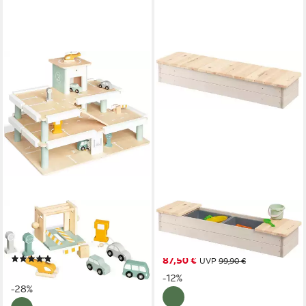
PINOLINO®
PINOLINO®
Spiel-Parkhaus Kurt, mit man
Sandkasten Hedda,
Aufzug
beige/natur
(3)
87,50 €
UVP
99,90 €
90,13 €
UVP
125,00 €
-12%
-28%