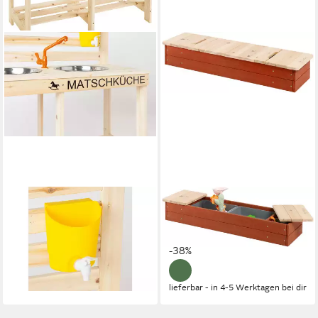
PINOLINO®
PINOLINO®
Outdoor-Spielküche
Sandkasten Hedda, rot/natur
61,88 €
Matschküche Malu Holz
UVP
99,90 €
125,59 €
-38%
lieferbar - in 6-8 Werktagen bei dir
lieferbar - in 4-5 Werktagen bei dir