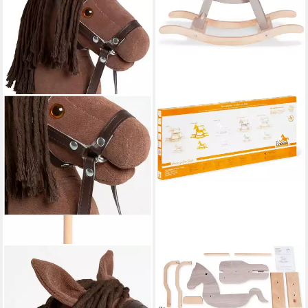
PINOLINO®
PINOLINO®
Steckenpferd
Schaukelpferd Pinolino,
58,97 €
UVP
79,90 €
grau/natur, aus Holz; Made in
-26%
Europe