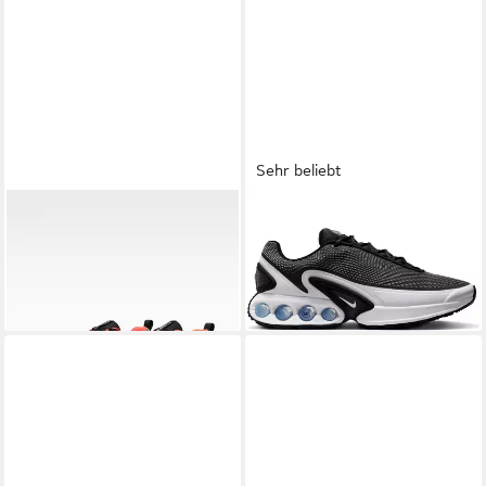
Sehr beliebt
NIKE
M AIR MAX ALPHA
NIKE SPORTSWEAR
Air Max
TRAINER 6 PRM Sneaker
Dn Sneaker
ab 91,99 €
169,99 €