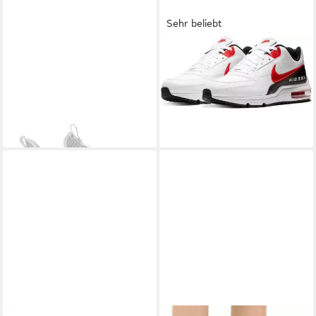
Sehr beliebt
PLEIN SPORT
The Iron Tiger
NIKE SPORTSWEAR
Air Max
Gen.x.2 Sneaker
Ltd 3 Sneaker
138,00 €
124,99 €
UVP
220,00 €
-37%