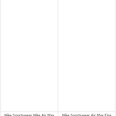
Nike Sportswear Nike Air Max
Nike Sportswear Air Max Fire