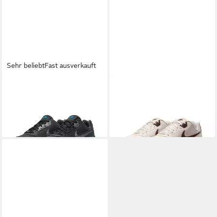
Sehr beliebt
Fast ausverkauft
NIKE SPORTSWEAR
AIR
NIKE SPORTSWEAR
Nike Air
MAX LTD 3 Sneaker
Max 3 LTD Sneaker
129,99 €
129,99 €