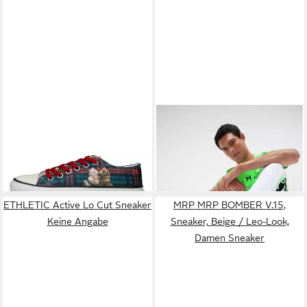
DOGO
Liria Low-Top Sneaker
CAMP DAVID
Sneaker mit
Teddy Bear Damen Sneaker
Fersenstabilisator
55,95 €
73,95 €
Sneaker Handgefertigt
UVP
69,95 €
UVP
139,95 €
-20%
-47%
ETHLETIC Active Lo Cut Sneaker
MRP MRP BOMBER V.15,
Keine Angabe
Sneaker, Beige / Leo-Look,
Damen Sneaker