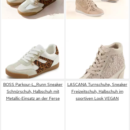
LASCANA
Sneaker
LASCANA
Freizeitschuh,
Schnürhalbschuh,
Keilstiefelette, Stiefelette,
69,99 €
69,99 €
Freizeitschuh mit
Sneaker mit innenliegendem
abnehmbaren
Keilabsatz und eleganten
Schmucksteinen VEGAN
Spitzendetails
BOSS Parkour-L_Runn Sneaker
LASCANA Turnschuhe, Sneaker
Schnürschuh, Halbschuh mit
Freizeitschuh, Halbschuh im
Metallic-Einsatz an der Ferse
sportiven Look VEGAN