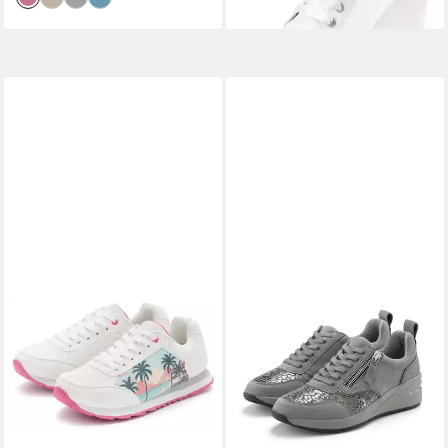
Schnürhalbschuh aus Leder
und eleganten Spitzendetails
im modernen Retro Look