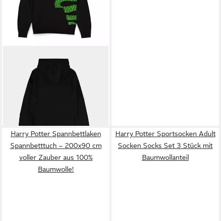
HARRY POTTER
Hoodie
Slytherin Schlange Hogwarts
52,29 €
Hoodie
UVP
74,99 €
-30%
Harry Potter Spannbettlaken
Harry Potter Sportsocken Adult
Spannbetttuch – 200x90 cm
Socken Socks Set 3 Stück mit
voller Zauber aus 100%
Baumwollanteil
Baumwolle!