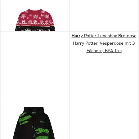
HARRY POTTER
Weihnachtspullover Hogwarts
49,90 €
Crest Christmas Sweater
Strickpullover
Harry Potter Lunchbox Brotdose
Harry Potter, Vesperdose mit 3
Fächern, BPA-frei