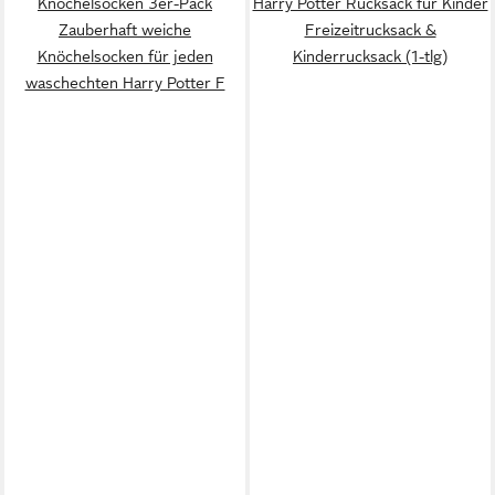
Knöchelsocken 3er-Pack
Harry Potter Rucksack für Kinder
Zauberhaft weiche
Freizeitrucksack &
Knöchelsocken für jeden
Kinderrucksack (1-tlg)
waschechten Harry Potter F