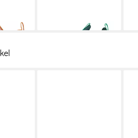
55,96 €
UVP
79,95 €
-30%
kel