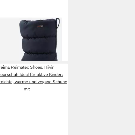
MA
Reimatec Winter Boots,
eli Winterstiefel
5 €
UVP
79,95 €
%
reima Reimatec Shoes, Hiivin
oorschuh Ideal für aktive Kinder:
dichte, warme und vegane Schuhe
mit