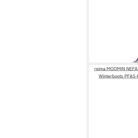
REIMA
TEPASTELU R
Barfußschuhe Barfuß
ab 61,15 €
UVP
74,95 €
-18%
reima MOOMIN NEFAR 
Winterboots PFAS-f