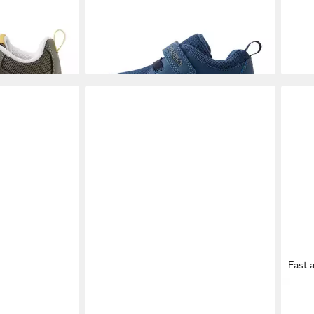
-20%
-30
Fast 
 ReimaTec
REIMA
BOUNCING Sneaker Sneaker
REI
64,9
r
Atmungsaktives und elastisch