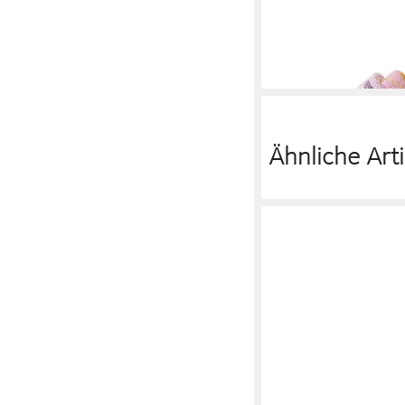
35,96 €
UVP
44,95 €
-20%
Ähnliche Arti