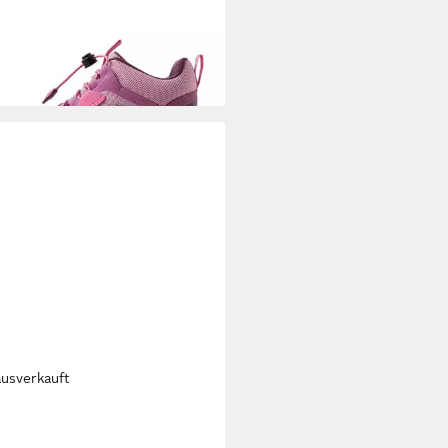
%
+1
ausverkauft
MA
NOPEIN Sneaker Sneaker
5 €