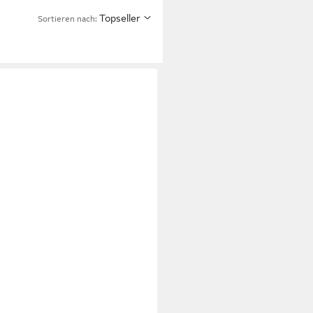
Topseller
Sortieren nach:
MA
OHITUS Sneaker Sneaker
ngsaktiver und leichter Schuh
6 €
UVP
69,95 €