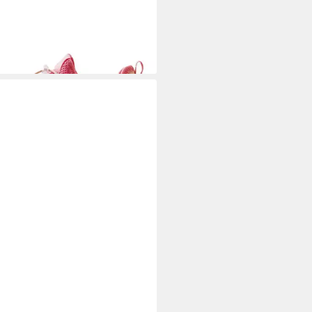
MA
LENKKARI Sneaker Sneaker
5 €