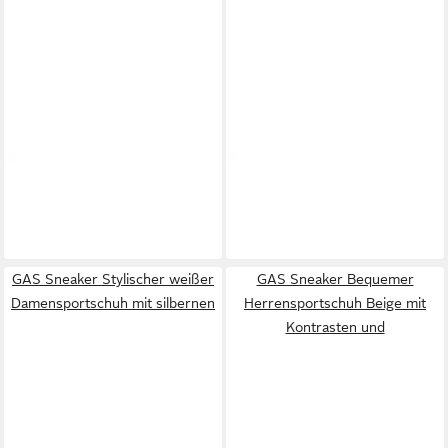
GAS
GAS
Sneaker Damen-Sportschuh
Sneaker Herren-Sportschuh
Weiß: Stilvoller Sneaker mit
Blau: Komfort & Stil mit
67,99 €
56,99 €
GAS Sneaker Stylischer weißer
GAS Sneaker Bequemer
Damensportschuh mit silbernen
Herrensportschuh Beige mit
Kontrasten und