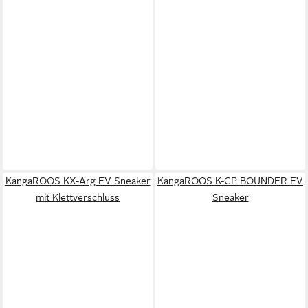
KangaROOS KX-Arg EV Sneaker
KangaROOS K-CP BOUNDER EV
mit Klettverschluss
Sneaker