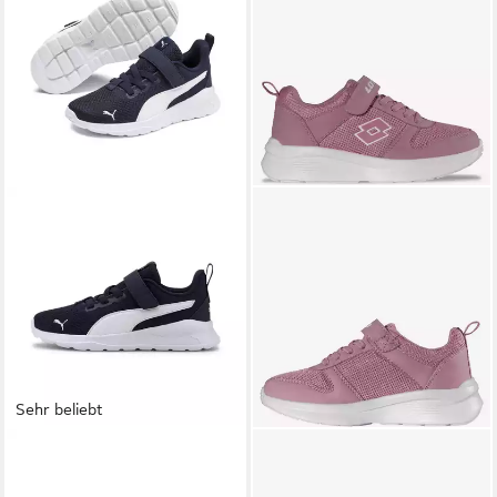
Sehr beliebt
PUMA
ANZARUN LITE AC PS
LOTTO
Sneaker
ab 18,99 €
Sneaker atmungsaktives
UVP
30,00 €