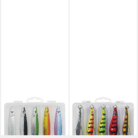
KINETIC
KINETIC
Kunstköder Norske Silden
Kunstköder Kinetic Weady
25G Mix 5Pcs
25G 5Pcs
ab 9,99 €
11,99 €
lieferbar - in 3-4 Werktagen bei dir
lieferbar - in 3-4 Werktagen bei dir