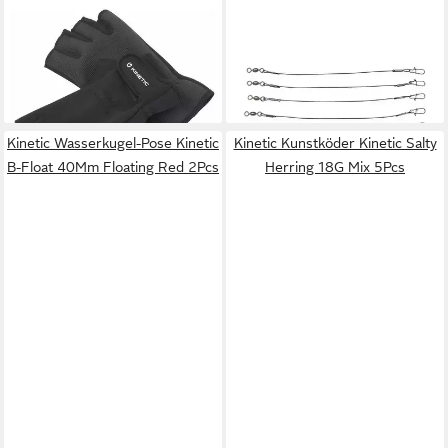
KINETIC
KINETIC
Angelhandschuhe Neoprene
Kunstköder Pike Leaders
Half Finger Glove Black
15Cm 29.5Kg/65Lbs 5Pcs
9,99 €
3,99 €
lieferbar - in 3-4 Werktagen bei dir
lieferbar - in 3-4 Werktagen bei dir
Kinetic Wasserkugel-Pose Kinetic
Kinetic Kunstköder Kinetic Salty
B-Float 40Mm Floating Red 2Pcs
Herring 18G Mix 5Pcs