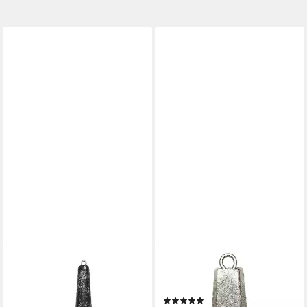
KINETIC
KINETIC
Brandungsblei Kinetic Pro
Angelgewicht Kinetic Classic
Sinker 40G 24Pcs
Sinker 40G 24Pcs Iron
(1)
Black/Glitter Iron