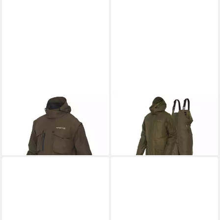
KINETIC
KINETIC
Outdoorjacke Strider Zip-Off
Winterjacke X-Shade Winter
Jacket Olive
Suit Ivy Green
80,99 €
107,99 €
lieferbar - in 3-4 Werktagen bei dir
lieferbar - in 3-4 Werktagen bei dir