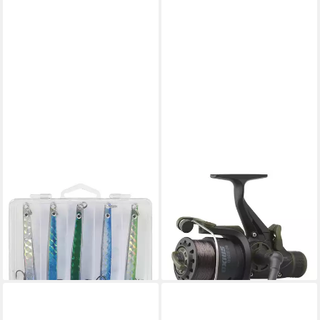
KINETIC
KINETIC
Kunstköder Kinetic Belone
Freilaufrolle Oxius 5000 Fs
Flash 16G Mix 5Pcs
1Bb Graphite Spare Spool
11,99 €
0.35Mm)
lieferbar - in 3-4 Werktagen bei dir
22,99 €
lieferbar - in 3-4 Werktagen bei dir