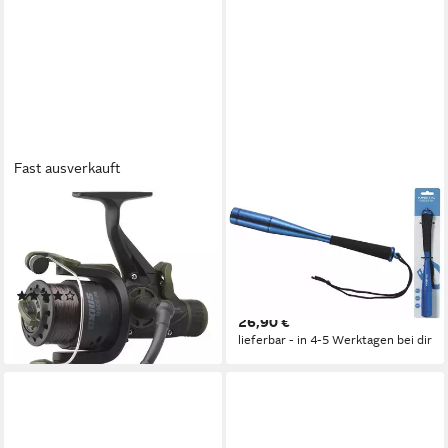
Fast ausverkauft
KINETIC
KINETIC
Freilaufrolle Oxius 6000 Fs
Fischtöter Kinetic Priest
1Bb Graphite Spare Spool
Fischtöter aus Aluminium -
0.35Mm)
26cm lang - 148g, (1-St), Griff
(1)
aus weichem EVA
24,99 €
26,90 €
lieferbar - in 3-4 Werktagen bei dir
lieferbar - in 4-5 Werktagen bei dir