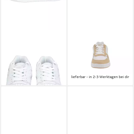
LACOSTE
LACOSTE
lacoste Sneaker Leder/Textil
47SFA0064 T-Clip 124 5
Sneaker
SFA-2J8WhtLt.Brw-38
ab 44,99 €
UVP
125,00 €
Sneaker
107,33 €
-64%
lieferbar - in 2-3 Werktagen bei dir
leider ausverkauft