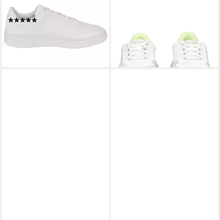
LACOSTE
LACOSTE
COURT PRO Sneaker
lacoste Sneaker Textil
(1)
Sneaker
ab 98,99 €
106,95 €
UVP
119,98 €
lieferbar - in 1-2 Werktagen bei dir
-11%
lieferbar - in 2-3 Werktagen bei dir