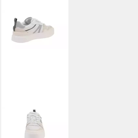
LACOSTE
Lacoste 46CFA0023 L002
223 4 CFA - Damen Schuhe
Sneaker - 14X Sneaker