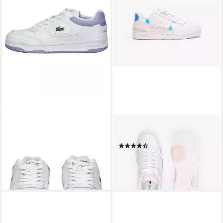
LACOSTE
LACOSTE
lacoste Sneaker Leder
T-CLIP 124 2 SFA Sneaker
(4)
Sneaker
ab 102,59 €
UVP
124,99 €
115,00 €
-18%
lieferbar - in 2-3 Werktagen bei dir
lieferbar - in 3-4 Werktagen bei dir