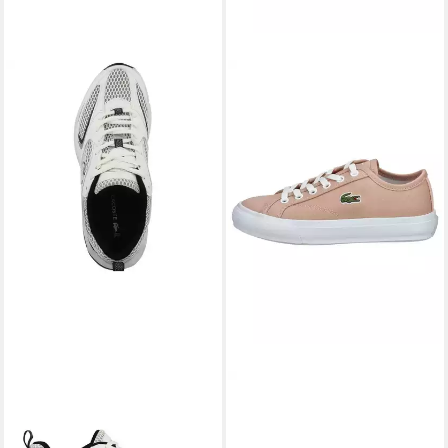
LACOSTE
LACOSTE
Lacoste STORM 96 2K 125 2
Sneaker Baumwolle . Sneaker
Sneaker low Damen Schuhe
(1-tlg)