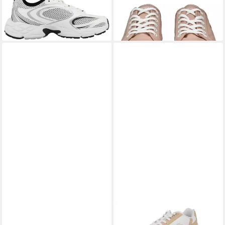
47,95 €
Sneaker Ziernähte
UVP
70,00 €
119,95 €
-32%
lieferbar - in 2-3 Werktagen bei dir
lieferbar - in 2-3 Werktagen bei dir