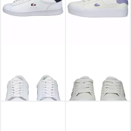
LACOSTE
LACOSTE
lacoste Sneaker Leder
lacoste Sneaker Leder
Sneaker
Plateausneaker
ab 92,95 €
100,00 €
UVP
110,00 €
lieferbar - in 2-3 Werktagen bei dir
-16%
lieferbar - in 2-3 Werktagen bei dir