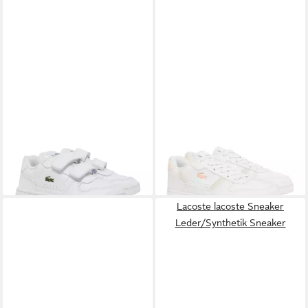
LACOSTE
LACOSTE
T-Clip Set Sneakers Kinder
T-Clip Set Sneakers Kinder
Tennis Schuhe Sneaker
Tennis Sneaker
73,95 €
81,95 €
lieferbar - in 6-7 Werktagen bei dir
lieferbar - in 6-7 Werktagen bei dir
Lacoste lacoste Sneaker
Leder/Synthetik Sneaker