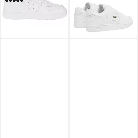
(1)
COURT CAGE 224 1 SFA
ab 89,99 €
Sneaker
leider ausverkauft
ab 83,95 €
UVP
120,00 €
-30%
leider ausverkauft