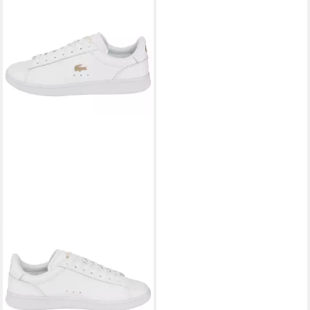
LACOSTE
CARNABY SET Sneaker
ab 97,99 €
UVP
110,00 €
-11%
lieferbar - in 1-2 Werktagen bei dir