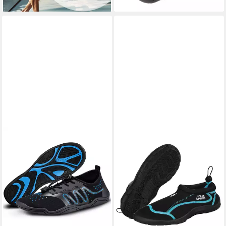
(Badeschuhe für Herren –
Badeschuh
sportlich, sicher &
komfortabel) Griffige Sohle
mit Struktur – Für sicheren
Halt am Wasser