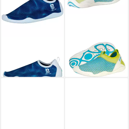
BALLOP
Salora Badeschuh
BALLOP
Coral Aquaschuh
29,66 €
ab 37,66 €
UVP
34,95 €
UVP
49,95 €
-15%
-25%