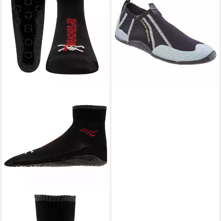
10,49 €
41,99 €
-75%
BEACHIES
Aquasocken Pirat
Wasserschuh