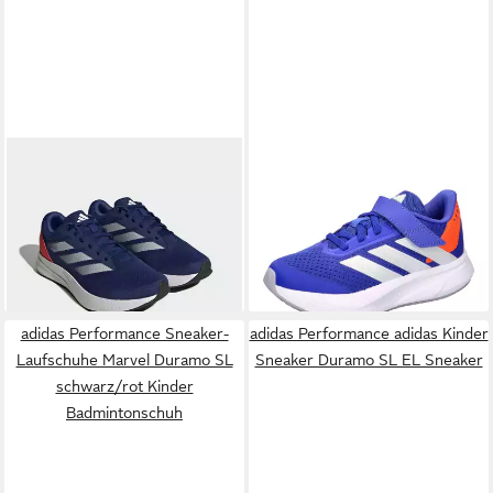
ADIDAS PERFORMANCE
ADIDAS PERFORMANCE
DURAMO RC Laufschuh sehr
adidas Kinder Laufschuhe
39,99 €
40,50 €
leicht
UVP
50,00 €
DURAMO SL2 EL C
UVP
45,00 €
-20%
Laufschuh
-10%
adidas Performance Sneaker-
adidas Performance adidas Kinder
Laufschuhe Marvel Duramo SL
Sneaker Duramo SL EL Sneaker
schwarz/rot Kinder
Badmintonschuh