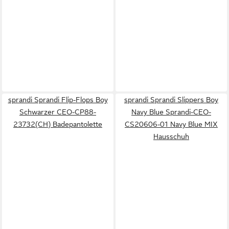
sprandi Sprandi Flip-Flops Boy
sprandi Sprandi Slippers Boy
Schwarzer CEO-CP88-
Navy Blue Sprandi-CEO-
23732(CH) Badepantolette
CS20606-01 Navy Blue MIX
Hausschuh