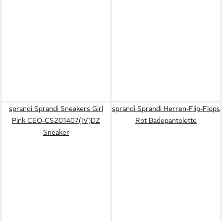
sprandi Sprandi Sneakers Girl
sprandi Sprandi Herren-Flip-Flops
Pink CEO-CS201407(IV)DZ
Rot Badepantolette
Sneaker