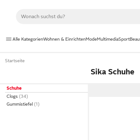
Alle Kategorien
Wohnen & Einrichten
Mode
Multimedia
Sport
Beau
Startseite
Sika Schuhe
Schuhe
Clogs
Gummistiefel