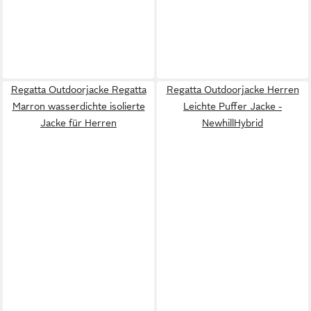
Regatta Outdoorjacke Regatta
Regatta Outdoorjacke Herren
Marron wasserdichte isolierte
Leichte Puffer Jacke -
Jacke für Herren
NewhillHybrid