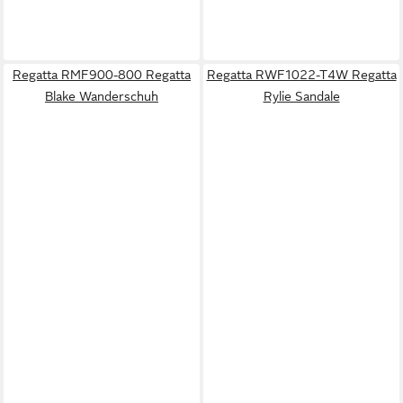
Regatta RMF900-800 Regatta
Regatta RWF1022-T4W Regatta
Blake Wanderschuh
Rylie Sandale