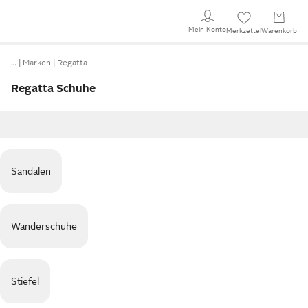
Mein Konto
Merkzettel
Warenkorb
…
Marken
Regatta
Regatta Schuhe
Sandalen
Wanderschuhe
Stiefel