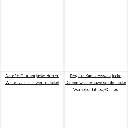
Dare2b Outdoorjacke Herren
Regatta Kapuzensweatjacke
Winter Jacke - TwinTipJacket
Damen wasserabweisende Jacke
Womens Baffled/Quilted