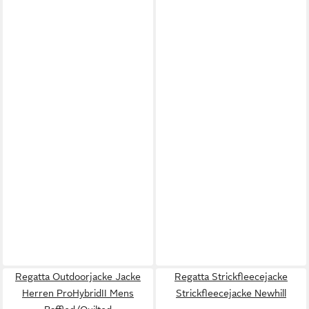
Regatta Outdoorjacke Jacke
Regatta Strickfleecejacke
Herren ProHybridII Mens
Strickfleecejacke Newhill