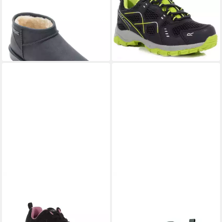
Regatta Risley Wanderschuh
VendeavourJnr Kids Shoes
ab 50,75 €
ab 49,95 €
UVP
61,99 €
Outdoorschuh
UVP
74,95 €
-18%
-33%
REGATTA
LADY EDGEPOINT
REGATTA
RWF454-WSI
LIFE Wanderschuh
Regatta Harper Boot
69,95 €
ab 46,75 €
UVP
99,95 €
Gummistiefel
UVP
51,99 €
-30%
-10%