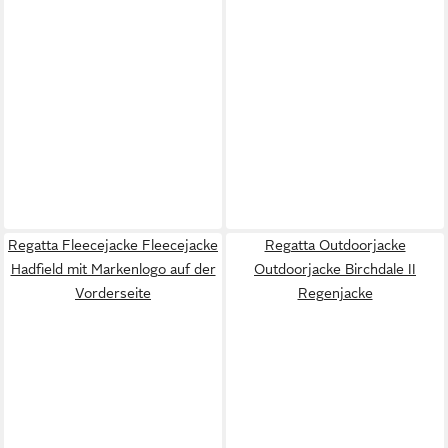
Regatta Fleecejacke Fleecejacke
Regatta Outdoorjacke
Hadfield mit Markenlogo auf der
Outdoorjacke Birchdale II
Vorderseite
Regenjacke