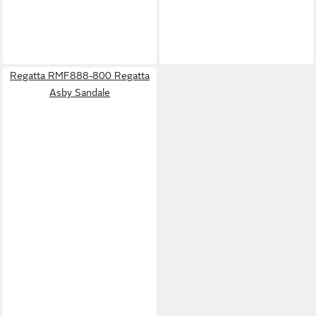
Regatta RMF888-800 Regatta
Asby Sandale