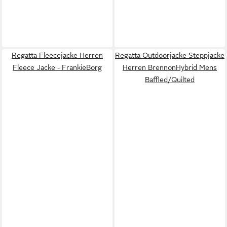
Regatta Fleecejacke Herren
Regatta Outdoorjacke Steppjacke
Fleece Jacke - FrankieBorg
Herren BrennonHybrid Mens
Baffled/Quilted