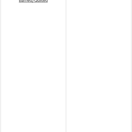
Baffled/Quilted