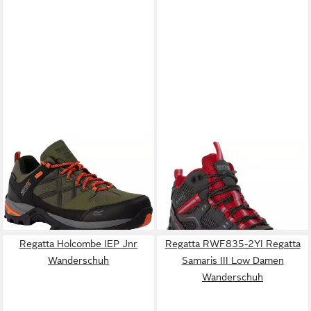
REGATTA
SamarisIIILow
REGATTA
Wanderschuhe
Wanderschuh
Kinder VendeavourBootJnr
74,95 €
76,14 €
UVP
120,00 €
Kids Boots Outdoorschuh
-38%
Regatta Holcombe IEP Jnr
Regatta RWF835-2YI Regatta
Wanderschuh
Samaris III Low Damen
Wanderschuh