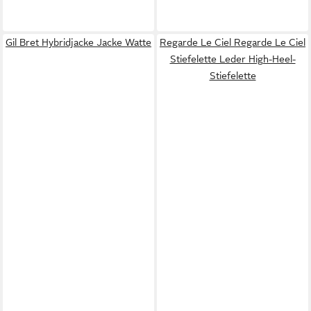
Gil Bret Hybridjacke Jacke Watte
Regarde Le Ciel Regarde Le Ciel
Stiefelette Leder High-Heel-
Stiefelette