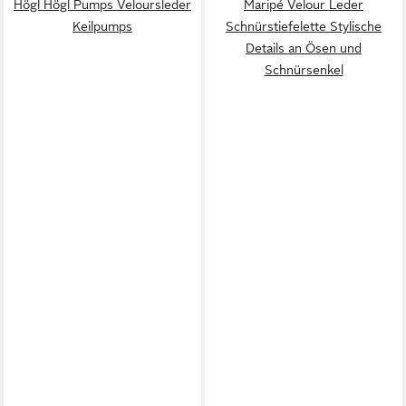
Högl Högl Pumps Veloursleder
Maripé Velour Leder
Keilpumps
Schnürstiefelette Stylische
Details an Ösen und
Schnürsenkel