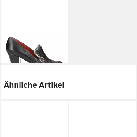
PACO GIL
Paco Gil P2316, Pumps,
Schwarz, Damen Pumps
174,13 €
UVP
265,00 €
-34%
Ähnliche Artikel