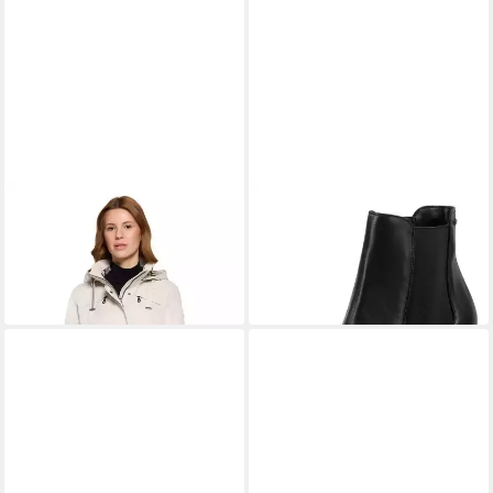
GIL BRET
IGI & CO
Funktionsjacke
Stiefelette Nappaleder .
ab 185,99 €
Stiefelette (1-tlg)
199,99 €
75,95 €
UVP
139,90 €
-7%
-46%