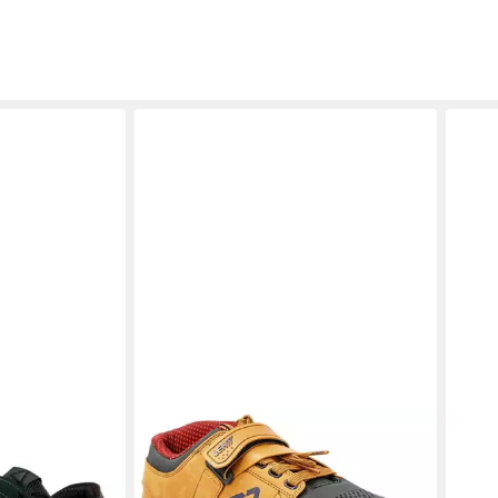
LEAT
Leatt
44 F