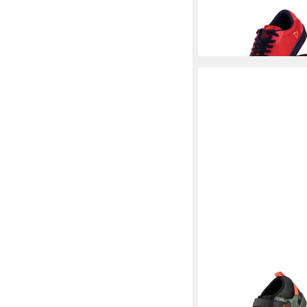
Leatt Shoe 1.0 Flat S
44,5 Fahrradschuh
75,69 €
LEATT
Leatt Shoe 4.0 Clip P
45,5 Fahrradschuh