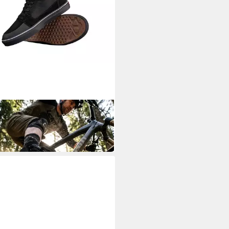
T
 Shoe 1.0 Flat Hi-Top, black, 43
radschuh
85 €