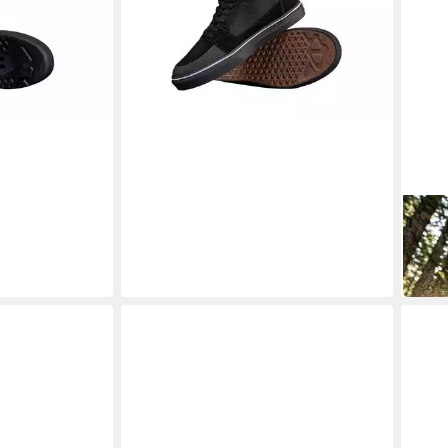
104,85 €
LEAT
Leatt
Fahr
104,