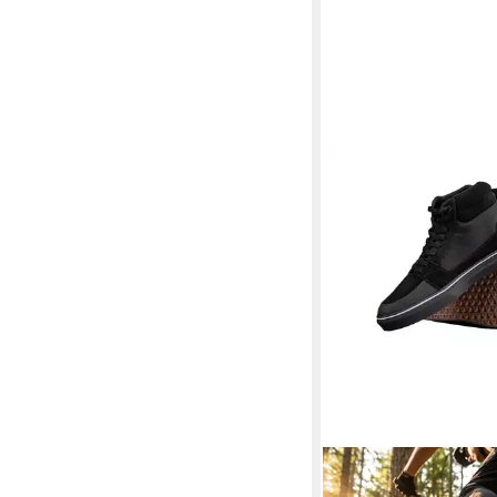
LEATT
Leatt Shoe 1.0 Flat Hi