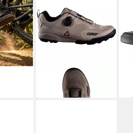
LEATT
LEAT
Trekkingsandalen 6.0 KLICKPEDAL
Trik
SHOE Sneaker
AARC
141,46 €
122,