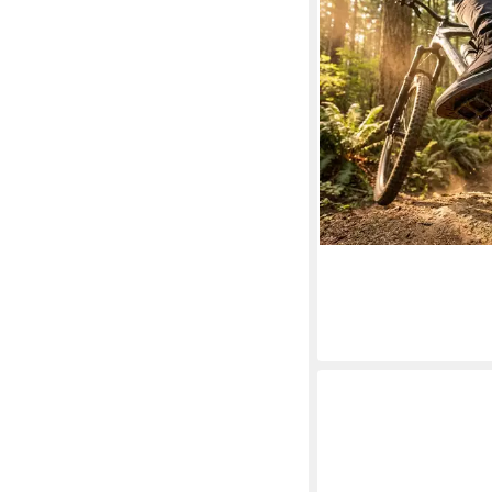
Fahrradschuh
104,85 €