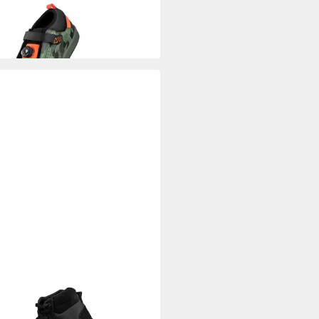
 Shoe 4.0 Clip Pro Shoe Camo
ahrradschuh
61 €