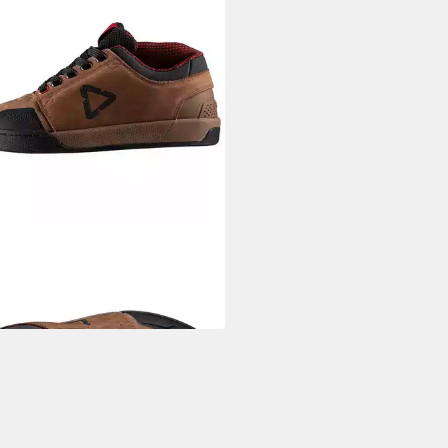
T
ot 3.0 FLATPEDAL SHOE
HASE SIGNATURE Sneaker
55 €