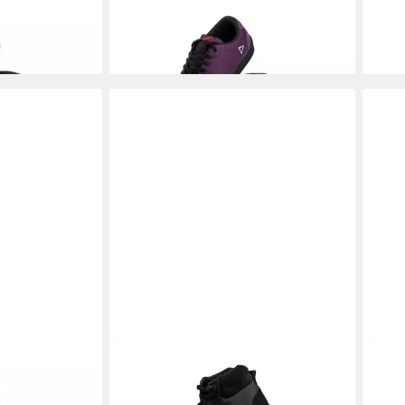
hoe Lava 2023
Leatt Shoe 1.0 Flat Shoe Velvet 2023
Leatt
43,5 Fahrradschuh
44 F
75,69 €
128,
LEATT
ro Shoe Camo
Leatt Shoe 1.0 Flat Hi-Top, black, 44
Fahrradschuh