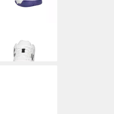
A
a Damen Handballschuhe Wing
W Hallenschuh
4,59 €
UVP
110,00 €