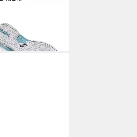
A
en-Sport-Schuhe Attack Pro 2.0
me Changer Hallenschuh
9 €
UVP
139,99 €